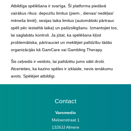
Atbildīga spēlēšana ir svarīga. Šī platforma piedāvā
vairākus rīkus: depozītu limitus (piem., dienas/ nedēļas/
mēneša limiti), sesijas laika limitus (automātiski pārtrauc
spēli pēc iestatītā laika) un pašizslēgšanu. Izmantojiet tos,
lai saglabātu kontroli. Ja jūtat, ka spēlēšana kļūst
problemātiska, pārtrauciet un meklējiet palīdzību tādās
organizācijās kā GamCare vai Gambling Therapy.
Šis ceļvedis ir veidots, lai palīdzētu jums sākt droši.
Atcerieties, ka kazino spēles ir izklaide, nevis ienākumu
avots. Spēlējiet atbildīgi.
Contact
Varomedic
Meloenstraat 1
1326JJ Almere