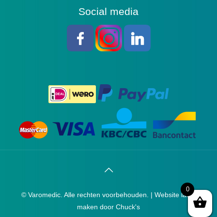
Social media
0
© Varomedic. Alle rechten voorbehouden. |
Website laten
maken
door Chuck's