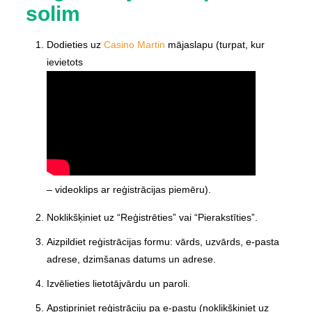
solim
Dodieties uz
Casino Martin
mājaslapu (turpat, kur
ievietots
– videoklips ar reģistrācijas piemēru).
Noklikšķiniet uz “Reģistrēties” vai “Pierakstīties”.
Aizpildiet reģistrācijas formu: vārds, uzvārds, e-pasta
adrese, dzimšanas datums un adrese.
Izvēlieties lietotājvārdu un paroli.
Apstipriniet reģistrāciju pa e-pastu (noklikšķiniet uz