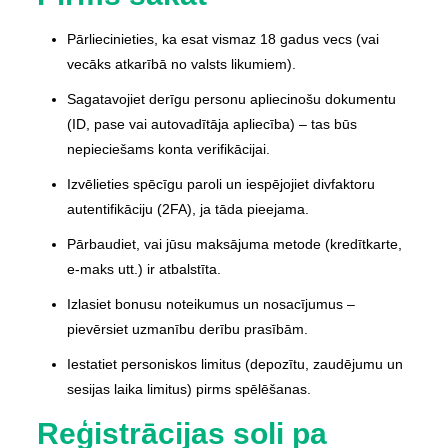
Pārliecinieties, ka esat vismaz 18 gadus vecs (vai
vecāks atkarībā no valsts likumiem).
Sagatavojiet derīgu personu apliecinošu dokumentu
(ID, pase vai autovadītāja apliecība) – tas būs
nepieciešams konta verifikācijai.
Izvēlieties spēcīgu paroli un iespējojiet divfaktoru
autentifikāciju (2FA), ja tāda pieejama.
Pārbaudiet, vai jūsu maksājuma metode (kredītkarte,
e-maks utt.) ir atbalstīta.
Izlasiet bonusu noteikumus un nosacījumus –
pievērsiet uzmanību derību prasībām.
Iestatiet personiskos limitus (depozītu, zaudējumu un
sesijas laika limitus) pirms spēlēšanas.
Reģistrācijas soli pa