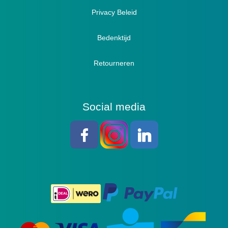
Sandalen
Privacy Beleid
Bedenktijd
Retourneren
Social media