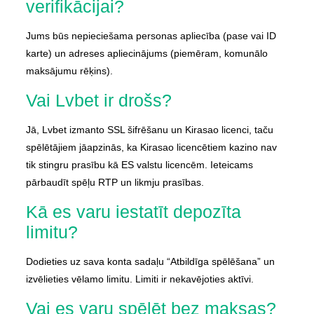
verifikācijai?
Jums būs nepieciešama personas apliecība (pase vai ID
karte) un adreses apliecinājums (piemēram, komunālo
maksājumu rēķins).
Vai Lvbet ir drošs?
Jā, Lvbet izmanto SSL šifrēšanu un Kirasao licenci, taču
spēlētājiem jāapzinās, ka Kirasao licencētiem kazino nav
tik stingru prasību kā ES valstu licencēm. Ieteicams
pārbaudīt spēļu RTP un likmju prasības.
Kā es varu iestatīt depozīta
limitu?
Dodieties uz sava konta sadaļu “Atbildīga spēlēšana” un
izvēlieties vēlamo limitu. Limiti ir nekavējoties aktīvi.
Vai es varu spēlēt bez maksas?