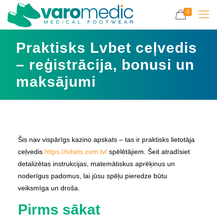
0
Praktisks Lvbet ceļvedis
– reģistrācija, bonusi un
maksājumi
Šis nav vispārīgs kazino apskats – tas ir praktisks lietotāja
ceļvedis
https://lvbets.com.lv/
spēlētājiem. Šeit atradīsiet
detalizētas instrukcijas, matemātiskus aprēķinus un
noderīgus padomus, lai jūsu spēļu pieredze būtu
veiksmīga un droša.
Pirms sākat