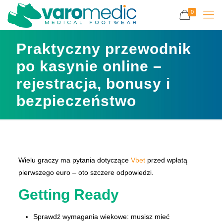
0
Praktyczny przewodnik
po kasynie online –
rejestracja, bonusy i
bezpieczeństwo
Wielu graczy ma pytania dotyczące
Vbet
przed wpłatą
pierwszego euro – oto szczere odpowiedzi.
Getting Ready
Sprawdź wymagania wiekowe: musisz mieć