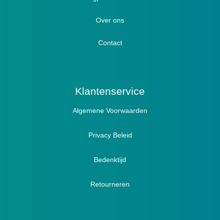
Hallux Valgus
Over ons
Winterboots
Lymph / Oedeem
Hamertenen
Contact
Prophylaxe / Preventie
Actief
Klantenservice
Algemene Voorwaarden
Pantoffels
Sandalen
Privacy Beleid
Bedenktijd
Retourneren