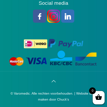
Social media
0
© Varomedic. Alle rechten voorbehouden. |
Website laten
maken
door Chuck's