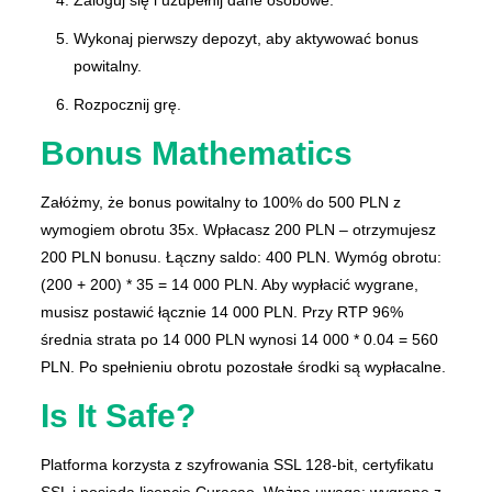
Zaloguj się i uzupełnij dane osobowe.
Wykonaj pierwszy depozyt, aby aktywować bonus
powitalny.
Rozpocznij grę.
Bonus Mathematics
Załóżmy, że bonus powitalny to 100% do 500 PLN z
wymogiem obrotu 35x. Wpłacasz 200 PLN – otrzymujesz
200 PLN bonusu. Łączny saldo: 400 PLN. Wymóg obrotu:
(200 + 200) * 35 = 14 000 PLN. Aby wypłacić wygrane,
musisz postawić łącznie 14 000 PLN. Przy RTP 96%
średnia strata po 14 000 PLN wynosi 14 000 * 0.04 = 560
PLN. Po spełnieniu obrotu pozostałe środki są wypłacalne.
Is It Safe?
Platforma korzysta z szyfrowania SSL 128-bit, certyfikatu