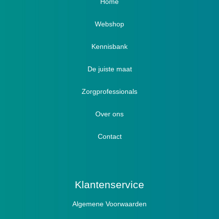
Home
Webshop
Verbandschoenen / Verbandsloffen
Kennisbank
Luxe verbandschoenen / stretch (Hallux)
De juiste maat
Diabetici
Zorgprofessionals
Oedeem
Diabetici
Hallux Valgus
Over ons
Winterboots
Lymph / Oedeem
Hamertenen
Contact
Prophylaxe / Preventie
Actief
Klantenservice
Algemene Voorwaarden
Pantoffels