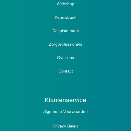
Webshop
Verbandschoenen / Verbandsloffen
Kennisbank
Luxe verbandschoenen / stretch (Hallux)
De juiste maat
Diabetici
Zorgprofessionals
Oedeem
Diabetici
Hallux Valgus
Over ons
Winterboots
Lymph / Oedeem
Hamertenen
Contact
Prophylaxe / Preventie
Actief
Klantenservice
Algemene Voorwaarden
Pantoffels
Sandalen
Privacy Beleid