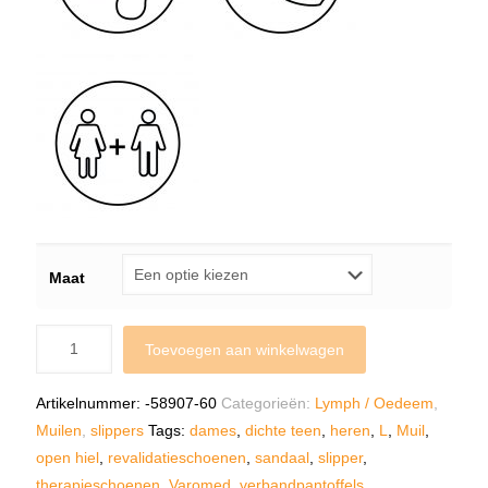
Maat
Toevoegen aan winkelwagen
Artikelnummer:
-58907-60
Categorieën:
Lymph / Oedeem
,
Muilen
,
slippers
Tags:
dames
,
dichte teen
,
heren
,
L
,
Muil
,
open hiel
,
revalidatieschoenen
,
sandaal
,
slipper
,
therapieschoenen
,
Varomed
,
verbandpantoffels
,