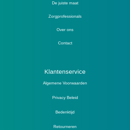
Luxe verbandschoenen / stretch (Hallux)
De juiste maat
Diabetici
Zorgprofessionals
Oedeem
Diabetici
Hallux Valgus
Over ons
Winterboots
Lymph / Oedeem
Hamertenen
Contact
Prophylaxe / Preventie
Actief
Klantenservice
Algemene Voorwaarden
Pantoffels
Sandalen
Privacy Beleid
Bedenktijd
Retourneren