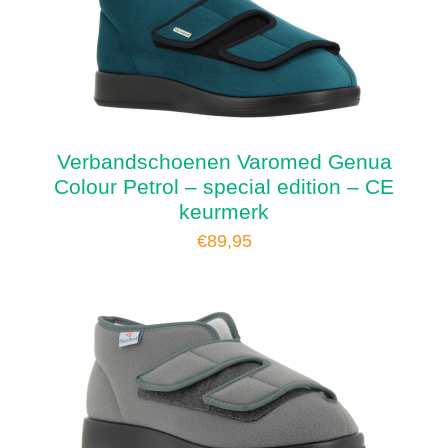
Verbandschoenen Varomed Genua
Colour Petrol – special edition – CE
keurmerk
€
89,95