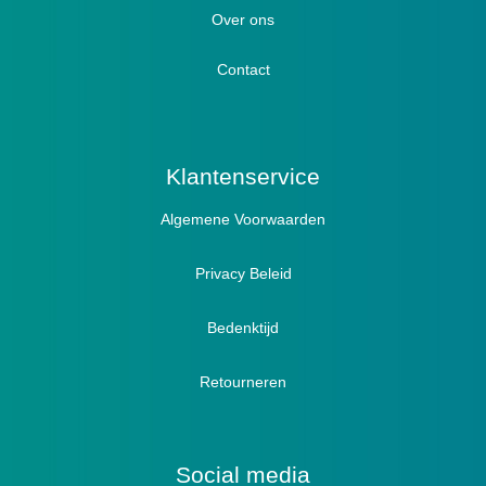
Hallux Valgus
Over ons
Winterboots
Lymph / Oedeem
Hamertenen
Contact
Prophylaxe / Preventie
Actief
Klantenservice
Algemene Voorwaarden
Pantoffels
Sandalen
Privacy Beleid
Bedenktijd
Retourneren
Social media