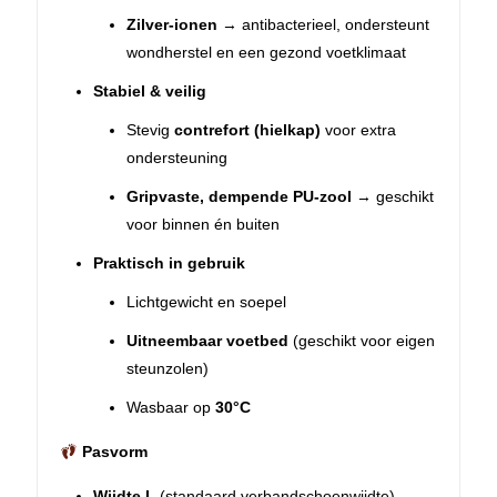
Zilver-ionen
→ antibacterieel, ondersteunt
wondherstel en een gezond voetklimaat
Stabiel & veilig
Stevig
contrefort (hielkap)
voor extra
ondersteuning
Gripvaste, dempende PU-zool
→ geschikt
voor binnen én buiten
Praktisch in gebruik
Lichtgewicht en soepel
Uitneembaar voetbed
(geschikt voor eigen
steunzolen)
Wasbaar op
30°C
Pasvorm
Wijdte L
(standaard verbandschoenwijdte)