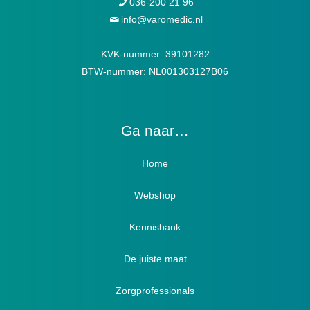
036-200 21 96
info@varomedic.nl
KVK-nummer: 39101282
BTW-nummer: NL001303127B06
Ga naar…
Home
Webshop
Verbandschoenen / Verbandsloffen
Kennisbank
Luxe verbandschoenen / stretch (Hallux)
De juiste maat
Diabetici
Zorgprofessionals
Oedeem
Diabetici