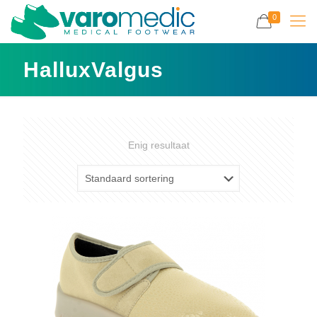
0
HalluxValgus
Enig resultaat