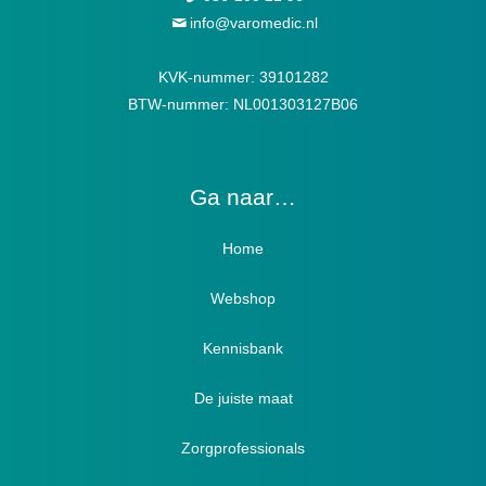
info@varomedic.nl
KVK-nummer: 39101282
BTW-nummer: NL001303127B06
Ga naar…
Home
Webshop
Verbandschoenen / Verbandsloffen
Kennisbank
Luxe verbandschoenen / stretch (Hallux)
De juiste maat
Diabetici
Zorgprofessionals
Oedeem
Diabetici