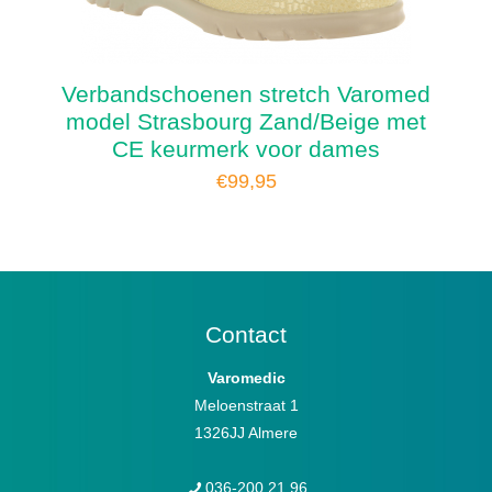
Verbandschoenen stretch Varomed
model Strasbourg Zand/Beige met
CE keurmerk voor dames
€
99,95
Contact
Varomedic
Meloenstraat 1
1326JJ Almere
036-200 21 96