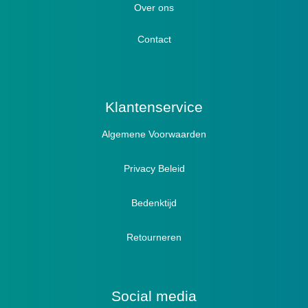
Hallux Valgus
Over ons
Winterboots
Lymph / Oedeem
Hamertenen
Contact
Prophylaxe / Preventie
Actief
Klantenservice
Algemene Voorwaarden
Pantoffels
Sandalen
Privacy Beleid
Bedenktijd
Retourneren
Social media