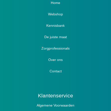
Home
Webshop
Verbandschoenen / Verbandsloffen
Kennisbank
Luxe verbandschoenen / stretch (Hallux)
De juiste maat
Diabetici
Zorgprofessionals
Oedeem
Diabetici
Hallux Valgus
Over ons
Winterboots
Lymph / Oedeem
Hamertenen
Contact
Prophylaxe / Preventie
Actief
Klantenservice
Algemene Voorwaarden
Pantoffels