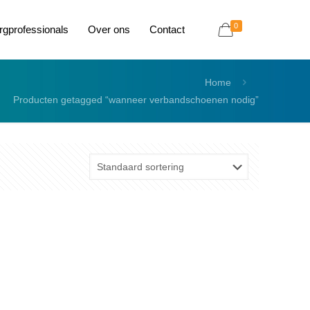
0
rgprofessionals
Over ons
Contact
Home
Producten getagged “wanneer verbandschoenen nodig”