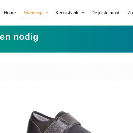
Home
Webshop
Kennisbank
De juiste maat
Zo
en nodig