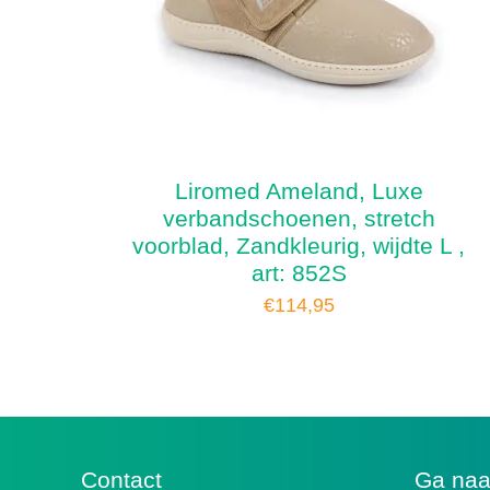
Liromed Ameland, Luxe
verbandschoenen, stretch
voorblad, Zandkleurig, wijdte L ,
art: 852S
€
114,95
Contact
Ga na