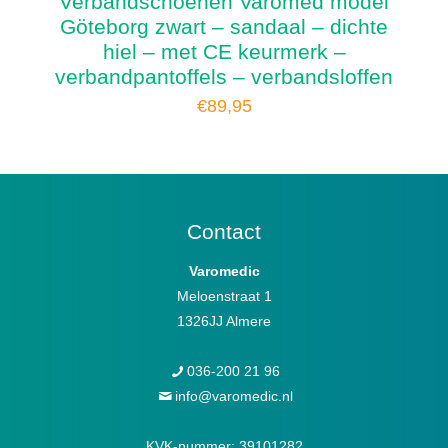
Verbandschoenen Varomed model
Göteborg zwart – sandaal – dichte
hiel – met CE keurmerk –
verbandpantoffels – verbandsloffen
€
89,95
Contact
Varomedic
Meloenstraat 1
1326JJ Almere
036-200 21 96
info@varomedic.nl
KVK-nummer: 39101282