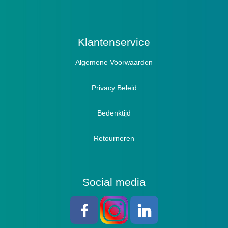
Prophylaxe / Preventie
Actief
Klantenservice
Algemene Voorwaarden
Pantoffels
Sandalen
Privacy Beleid
Bedenktijd
Retourneren
Social media