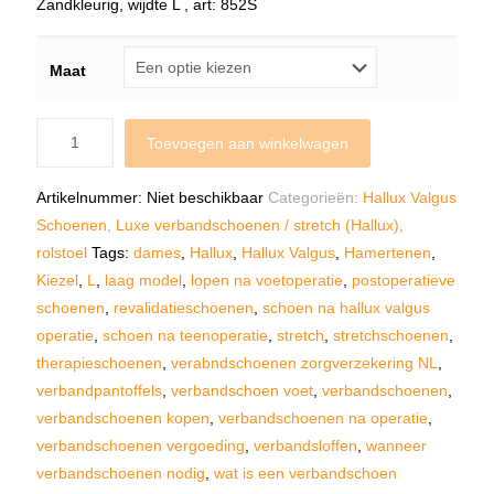
Zandkleurig, wijdte L , art: 852S
Maat
Toevoegen aan winkelwagen
Artikelnummer:
Niet beschikbaar
Categorieën:
Hallux Valgus
Schoenen
,
Luxe verbandschoenen / stretch (Hallux)
,
rolstoel
Tags:
dames
,
Hallux
,
Hallux Valgus
,
Hamertenen
,
Kiezel
,
L
,
laag model
,
lopen na voetoperatie
,
postoperatieve
schoenen
,
revalidatieschoenen
,
schoen na hallux valgus
operatie
,
schoen na teenoperatie
,
stretch
,
stretchschoenen
,
therapieschoenen
,
verabndschoenen zorgverzekering NL
,
verbandpantoffels
,
verbandschoen voet
,
verbandschoenen
,
verbandschoenen kopen
,
verbandschoenen na operatie
,
verbandschoenen vergoeding
,
verbandsloffen
,
wanneer
verbandschoenen nodig
,
wat is een verbandschoen