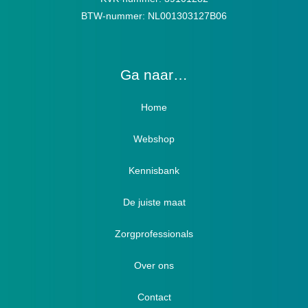
BTW-nummer: NL001303127B06
Ga naar…
Home
Webshop
Verbandschoenen / Verbandsloffen
Kennisbank
Luxe verbandschoenen / stretch (Hallux)
De juiste maat
Diabetici
Zorgprofessionals
Oedeem
Diabetici
Hallux Valgus
Over ons
Winterboots
Lymph / Oedeem
Hamertenen
Contact