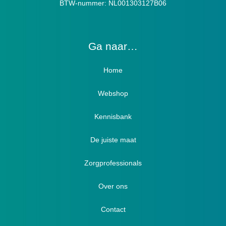
BTW-nummer: NL001303127B06
Ga naar…
Home
Webshop
Verbandschoenen / Verbandsloffen
Kennisbank
Luxe verbandschoenen / stretch (Hallux)
De juiste maat
Diabetici
Zorgprofessionals
Oedeem
Diabetici
Hallux Valgus
Over ons
Winterboots
Lymph / Oedeem
Hamertenen
Contact