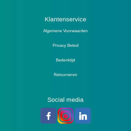
Prophylaxe / Preventie
Actief
Klantenservice
Algemene Voorwaarden
Pantoffels
Sandalen
Privacy Beleid
Bedenktijd
Retourneren
Social media