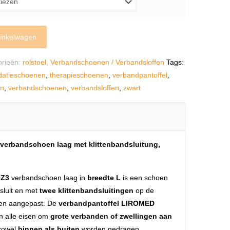
inkelwagen
orieën:
rolstoel
,
Verbandschoenen / Verbandsloffen
Tags:
idatieschoenen
,
therapieschoenen
,
verbandpantoffel
,
en
,
verbandschoenen
,
verbandsloffen
,
zwart
erbandschoen laag met klittenbandsluitung,
0Z3
verbandschoen laag in
breedte L
is een schoen
fsluit en met
twee klittenbandsluitingen
op de
den aangepast. De
verbandpantoffel LIROMED
n alle eisen om
grote verbanden of zwellingen aan
zowel
binnen als buiten
worden gedragen.