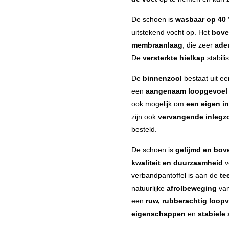
De schoen is
wasbaar op 40 
uitstekend vocht op. Het
bove
membraanlaag
, die zeer
ade
De
versterkte hielkap
stabili
De
binnenzool
bestaat uit e
een
aangenaam loopgevoel
ook mogelijk om
een eigen i
zijn ook
vervangende inlegz
besteld.
De schoen is
gelijmd en bov
kwaliteit en duurzaamheid
v
verbandpantoffel is aan de
te
natuurlijke
afrolbeweging
van
een
ruw, rubberachtig loopv
eigenschappen
en
stabiele