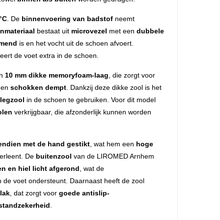
°C
. De
binnenvoering van badstof
neemt
nmateriaal
bestaat uit
microvezel
met een
dubbele
mend
is en het vocht uit de schoen afvoert.
seert de voet extra in de schoen.
en
10 mm dikke memoryfoam-laag
, die zorgt voor
en
schokken dempt
. Dankzij deze dikke zool is het
nlegzool
in de schoen te gebruiken. Voor dit model
olen
verkrijgbaar, die afzonderlijk kunnen worden
endien met de hand gestikt
, wat hem een
hoge
erleent. De
buitenzool
van de LIROMED Arnhem
en en hiel licht afgerond
, wat de
 de voet ondersteunt. Daarnaast heeft de zool
lak
, dat zorgt voor
goede antislip-
 standzekerheid
.