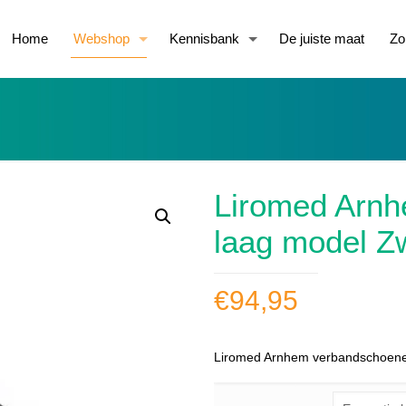
Home
Webshop
Kennisbank
De juiste maat
Zo
Liromed Arn
laag model Z
€
94,95
Liromed Arnhem verbandschoene