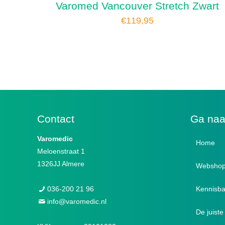
Varomed Vancouver Stretch Zwart
€
119,95
Contact
Ga na
Varomedic
Home
Meloenstraat 1
1326JJ Almere
Websho
036-200 21 96
Kennisb
Verba
info@varomedic.nl
De juist
Luxe 
Diabet
(Hallux