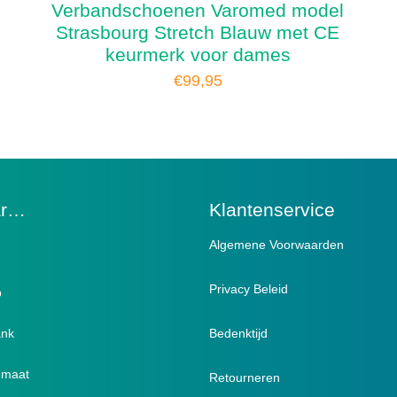
Verbandschoenen Varomed model
Strasbourg Stretch Blauw met CE
keurmerk voor dames
€
99,95
ar…
Klantenservice
Algemene Voorwaarden
Privacy Beleid
p
ank
ndschoenen / Verbandsloffen
Bedenktijd
e maat
verbandschoenen / stretch
ici
Retourneren
)