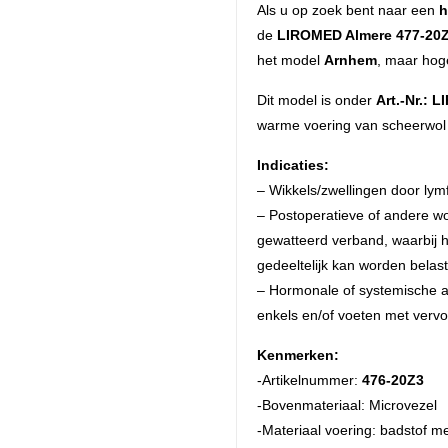
Als u op zoek bent naar een
h
de
LIROMED Almere 477-20
het model
Arnhem
, maar hoge
Dit model is onder
Art.-Nr.: 
warme voering van scheerwol
Indicaties:
– Wikkels/zwellingen door lym
– Postoperatieve of andere w
gewatteerd verband, waarbij h
gedeeltelijk kan worden belast 
– Hormonale of systemische a
enkels en/of voeten met vervo
Kenmerken:
-Artikelnummer:
476-20Z3
-Bovenmateriaal: Microvezel
-Materiaal voering: badstof m