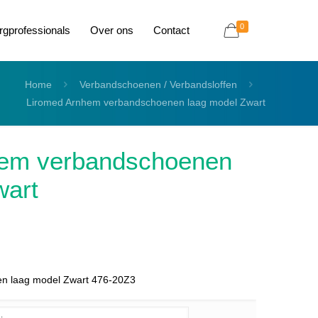
0
rgprofessionals
Over ons
Contact
Home
Verbandschoenen / Verbandsloffen
Liromed Arnhem verbandschoenen laag model Zwart
hem verbandschoenen
wart
n laag model Zwart 476-20Z3