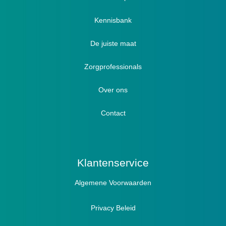
Verbandschoenen / Verbandsloffen
Kennisbank
Luxe verbandschoenen / stretch (Hallux)
De juiste maat
Diabetici
Zorgprofessionals
Oedeem
Diabetici
Hallux Valgus
Over ons
Winterboots
Lymph / Oedeem
Hamertenen
Contact
Prophylaxe / Preventie
Actief
Klantenservice
Algemene Voorwaarden
Pantoffels
Sandalen
Privacy Beleid