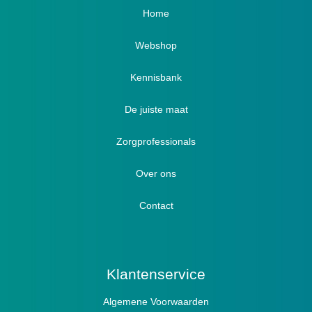
Home
Webshop
Verbandschoenen / Verbandsloffen
Kennisbank
Luxe verbandschoenen / stretch (Hallux)
De juiste maat
Diabetici
Zorgprofessionals
Oedeem
Diabetici
Hallux Valgus
Over ons
Winterboots
Lymph / Oedeem
Hamertenen
Contact
Prophylaxe / Preventie
Actief
Klantenservice
Algemene Voorwaarden
Pantoffels