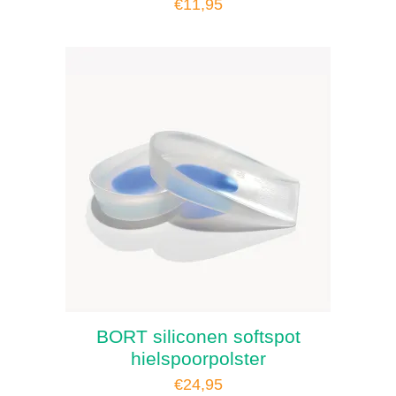
€
11,95
BORT siliconen softspot
hielspoorpolster
€
24,95