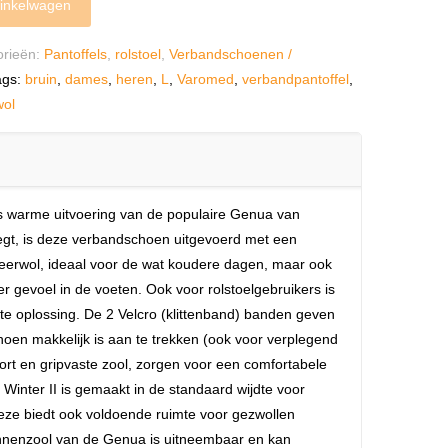
inkelwagen
orieën:
Pantoffels
,
rolstoel
,
Verbandschoenen /
ags:
bruin
,
dames
,
heren
,
L
,
Varomed
,
verbandpantoffel
,
wol
s warme uitvoering van de populaire Genua van
gt, is deze verbandschoen uitgevoerd met een
eerwol, ideaal voor de wat koudere dagen, maar ook
r gevoel in de voeten. Ook voor rolstoelgebruikers is
e oplossing. De 2 Velcro (klittenband) banden geven
hoen makkelijk is aan te trekken (ook voor verplegend
fort en gripvaste zool, zorgen voor een comfortabele
Winter II is gemaakt in de standaard wijdte voor
eze biedt ook voldoende ruimte voor gezwollen
nnenzool van de Genua is uitneembaar en kan