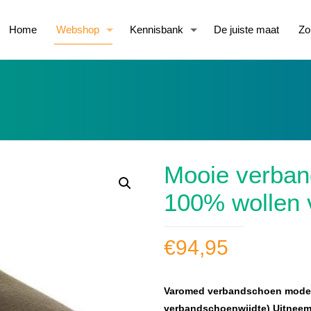
Home
Webshop
Kennisbank
De juiste maat
Zo
Mooie verban
100% wollen 
€
94,95
Varomed verbandschoen model G
verbandschoenwijdte) Uitneem