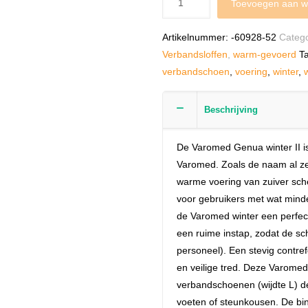
Toevoegen aan w
Artikelnummer:
-60928-52
Categ
Verbandsloffen
,
warm-gevoerd
T
verbandschoen
,
voering
,
winter
,
Beschrijving
De Varomed Genua winter II i
Varomed. Zoals de naam al ze
warme voering van zuiver sch
voor gebruikers met wat minde
de Varomed winter een perfect
een ruime instap, zodat de sc
personeel). Een stevig contre
en veilige tred. Deze Varomed 
verbandschoenen (wijdte L) d
voeten of steunkousen. De bi