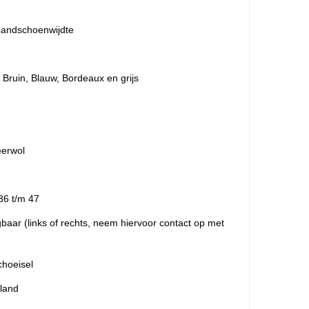
bandschoenwijdte
n Bruin, Blauw, Bordeaux en grijs
n
eerwol
36 t/m 47
jgbaar (links of rechts, neem hiervoor contact op met
choeisel
sland