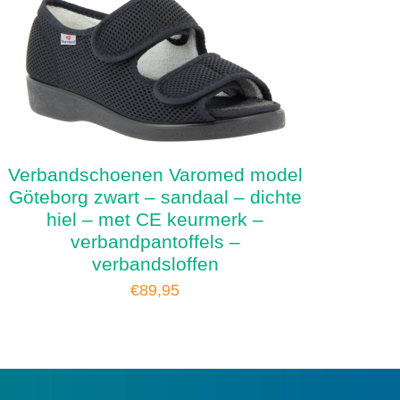
Verbandschoenen Varomed model
Göteborg zwart – sandaal – dichte
hiel – met CE keurmerk –
verbandpantoffels –
verbandsloffen
€
89,95