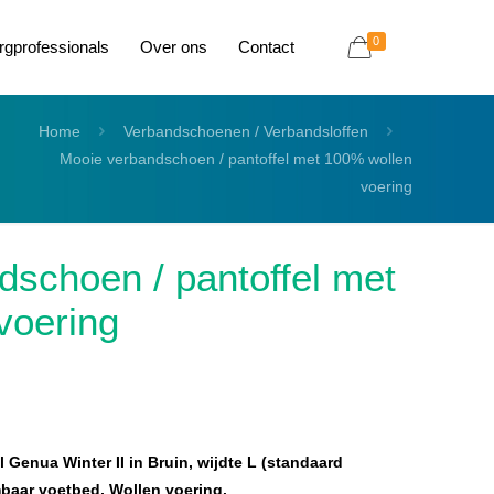
0
rgprofessionals
Over ons
Contact
Home
Verbandschoenen / Verbandsloffen
Mooie verbandschoen / pantoffel met 100% wollen
voering
dschoen / pantoffel met
voering
enua Winter II in Bruin, wijdte L (standaard
baar voetbed, Wollen voering.