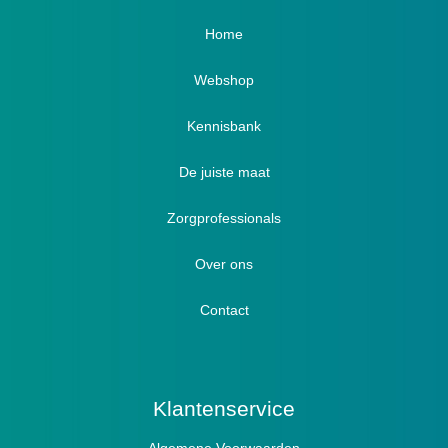
Home
Webshop
Verbandschoenen / Verbandsloffen
Kennisbank
Luxe verbandschoenen / stretch (Hallux)
De juiste maat
Diabetici
Zorgprofessionals
Oedeem
Diabetici
Hallux Valgus
Over ons
Winterboots
Lymph / Oedeem
Hamertenen
Contact
Prophylaxe / Preventie
Actief
Klantenservice