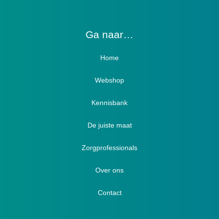
Ga naar…
Home
Webshop
Verbandschoenen / Verbandsloffen
Kennisbank
Luxe verbandschoenen / stretch (Hallux)
De juiste maat
Diabetici
Zorgprofessionals
Oedeem
Diabetici
Hallux Valgus
Over ons
Winterboots
Lymph / Oedeem
Hamertenen
Contact
Prophylaxe / Preventie