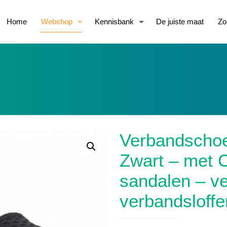
Home
Webshop
Kennisbank
De juiste maat
Zo
Verbandscho
Zwart – met 
sandalen – ve
verbandsloffe