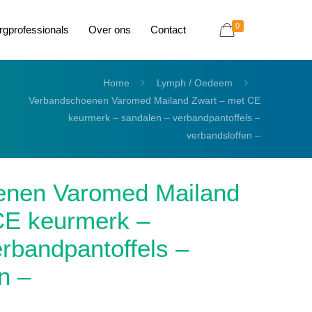
0
rgprofessionals
Over ons
Contact
Home
Lymph / Oedeem
Verbandschoenen Varomed Mailand Zwart – met CE
keurmerk – sandalen – verbandpantoffels –
verbandsloffen –
enen Varomed Mailand
CE keurmerk –
rbandpantoffels –
n –