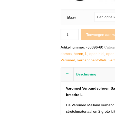
Maat
Toevoegen aan w
Artikelnummer:
-58896-60
Categ
dames
,
heren
,
L
,
open hiel
,
open
Varomed
,
verbandpantoffels
,
ver
Beschrijving
Varomed Verbandschoen San
breedte L
De Varomed Mailand verbands
stretchmateriaal en 2 grote k