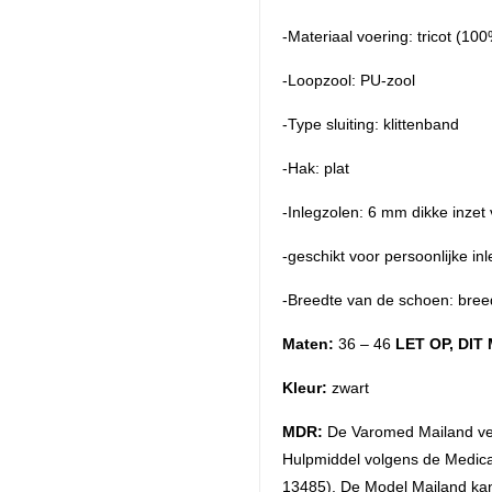
-Materiaal voering: tricot (10
-Loopzool: PU-zool
-Type sluiting: klittenband
-Hak: plat
-Inlegzolen: 6 mm dikke inzet
-geschikt voor persoonlijke in
-Breedte van de schoen: bree
Maten:
36 – 46
LET OP, DIT
Kleur:
zwart
MDR:
De Varomed Mailand ver
Hulpmiddel volgens de Medic
13485). De Model Mailand kan 