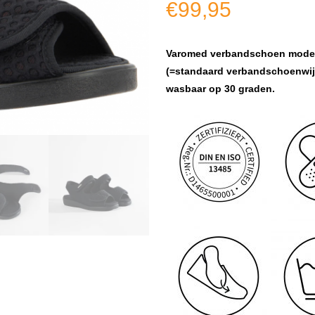
€
99,95
Varomed verbandschoen model M
(=standaard verbandschoenwijd
wasbaar op 30 graden.