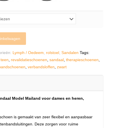
inkelwagen
orieën:
Lymph / Oedeem
,
rolstoel
,
Sandalen
Tags:
 teen
,
revalidatieschoenen
,
sandaal
,
therapieschoenen
,
bandschoenen
,
verbandsloffen
,
zwart
daal Model Mailand voor dames en heren,
choen is gemaakt van zeer flexibel en aanpasbaar
littenbandsluitingen. Deze zorgen voor ruime