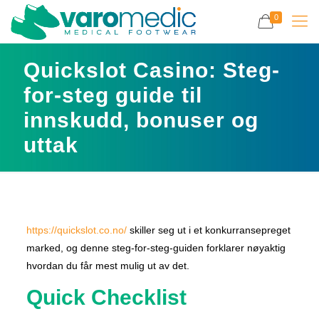
0
Quickslot Casino: Steg-
for-steg guide til
innskudd, bonuser og
uttak
https://quickslot.co.no/
skiller seg ut i et konkurransepreget
marked, og denne steg-for-steg-guiden forklarer nøyaktig
hvordan du får mest mulig ut av det.
Quick Checklist