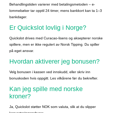
Behandlingstiden varierer med betalingsmetoden – e-
lommebøker tar opptil 24 timer, mens bankkort kan ta 1–3
bankdager.
Er Quickslot lovlig i Norge?
Quickslot drives med Curacao-lisens og aksepterer norske
spillere, men er ikke regulert av Norsk Tipping. Du spiller
på eget ansvar.
Hvordan aktiverer jeg bonusen?
Velg bonusen i kassen ved innskudd, eller skriv inn
bonuskoden hvis oppgitt. Les vilkårene før du bekrefter.
Kan jeg spille med norske
kroner?
Ja, Quickslot støtter NOK som valuta, slik at du slipper