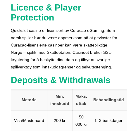
Licence & Player
Protection
Quickslot casino er lisensiert av Curacao eGaming. Som
norsk spiller bør du være oppmerksom på at gevinster fra
Curacao-lisensierte casinoer kan være skattepliktige i
Norge – sjekk med Skatteetaten. Casinoet bruker SSL-
kryptering for å beskytte dine data og tilbyr ansvarlige
spillverktøy som innskuddsgrenser og selvutestenging.
Deposits & Withdrawals
Min.
Maks.
Metode
Behandlingstid
innskudd
uttak
50
Visa/Mastercard
200 kr
1–3 bankdager
000 kr