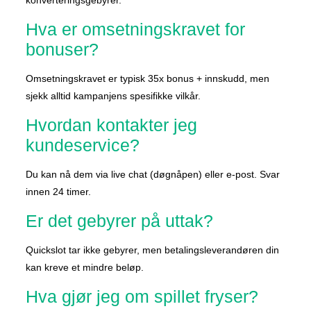
konverteringsgebyrer.
Hva er omsetningskravet for
bonuser?
Omsetningskravet er typisk 35x bonus + innskudd, men
sjekk alltid kampanjens spesifikke vilkår.
Hvordan kontakter jeg
kundeservice?
Du kan nå dem via live chat (døgnåpen) eller e-post. Svar
innen 24 timer.
Er det gebyrer på uttak?
Quickslot tar ikke gebyrer, men betalingsleverandøren din
kan kreve et mindre beløp.
Hva gjør jeg om spillet fryser?