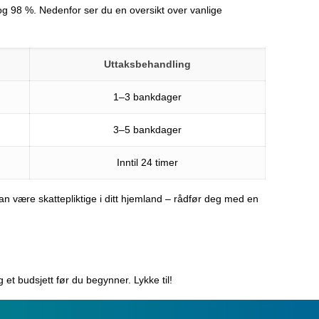
 og 98 %. Nedenfor ser du en oversikt over vanlige
Uttaksbehandling
1–3 bankdager
3–5 bankdager
Inntil 24 timer
kan være skattepliktige i ditt hjemland – rådfør deg med en
g et budsjett før du begynner. Lykke til!