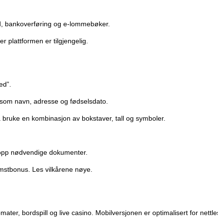
rd, bankoverføring og e-lommebøker.
er plattformen er tilgjengelig.
ed”.
 som navn, adresse og fødselsdato.
å bruke en kombinasjon av bokstaver, tall og symboler.
te opp nødvendige dokumenter.
komstbonus. Les vilkårene nøye.
utomater, bordspill og live casino. Mobilversjonen er optimalisert for net