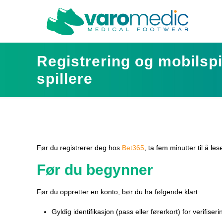
Registrering og mobilspi
spillere
Før du registrerer deg hos
Bet365
, ta fem minutter til å l
Før du begynner
Før du oppretter en konto, bør du ha følgende klart:
Gyldig identifikasjon (pass eller førerkort) for verifiseri