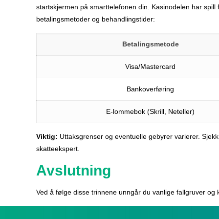
startskjermen på smarttelefonen din. Kasinodelen har spill
betalingsmetoder og behandlingstider:
Betalingsmetode
Visa/Mastercard
Bankoverføring
E-lommebok (Skrill, Neteller)
Viktig:
Uttaksgrenser og eventuelle gebyrer varierer. Sjekk a
skatteekspert.
Avslutning
Ved å følge disse trinnene unngår du vanlige fallgruver og kan