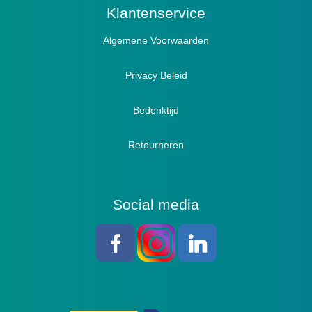
Actief
Klantenservice
Algemene Voorwaarden
Pantoffels
Sandalen
Privacy Beleid
Bedenktijd
Retourneren
Social media