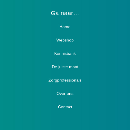
Ga naar…
Home
Webshop
Verbandschoenen / Verbandsloffen
Kennisbank
Luxe verbandschoenen / stretch (Hallux)
De juiste maat
Diabetici
Zorgprofessionals
Oedeem
Diabetici
Hallux Valgus
Over ons
Winterboots
Lymph / Oedeem
Hamertenen
Contact
Prophylaxe / Preventie