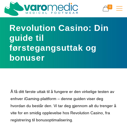
0
Revolution Casino: Din
guide til
førstegangsuttak og
bonuser
Å få ditt første uttak til å fungere er den virkelige testen av
enhver iGaming-plattform – denne guiden viser deg
hvordan du består den. Vi tar deg gjennom alt du trenger å
vite for en smidig opplevelse hos Revolution Casino, fra
registrering til bonusoptimalisering.