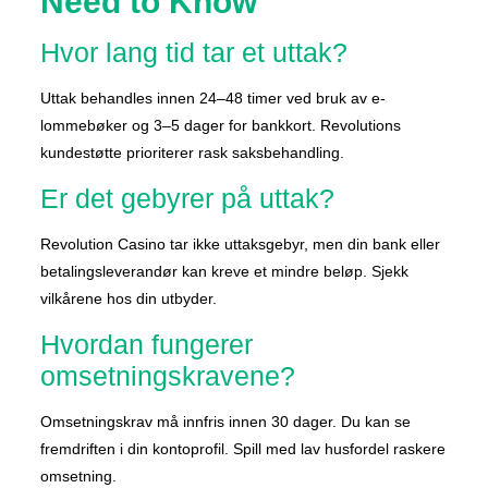
Need to Know
Hvor lang tid tar et uttak?
Uttak behandles innen 24–48 timer ved bruk av e-
lommebøker og 3–5 dager for bankkort. Revolutions
kundestøtte prioriterer rask saksbehandling.
Er det gebyrer på uttak?
Revolution Casino tar ikke uttaksgebyr, men din bank eller
betalingsleverandør kan kreve et mindre beløp. Sjekk
vilkårene hos din utbyder.
Hvordan fungerer
omsetningskravene?
Omsetningskrav må innfris innen 30 dager. Du kan se
fremdriften i din kontoprofil. Spill med lav husfordel raskere
omsetning.