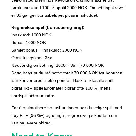
Velkomstbonusen hos Revolution Casino matcher ditt
første innskudd 100 % opptil 2000 NOK. Omsetningskravet
er 35 ganger bonusbeløpet pluss innskuddet.
Regneeksempel (bonusberegning):
Innskudd: 1000 NOK
Bonus: 1000 NOK
Samlet bonus + innskudd: 2000 NOK
Omsetningskrav: 35x
Nødvendig omsetning: 2000 × 35 = 70 000 NOK
Dette betyr at du må satse totalt 70 000 NOK før bonusen
kan konverteres til ekte penger. Husk at ikke alle spill
bidrar likt – spilleautomater bidrar ofte 100 %, mens
bordspill bidrar mindre.
For å optimalisere bonushuntingen bør du velge spill med
høy RTP (96 %+) og unngå progressive jackpotter som
kan ha lavere bidrag.