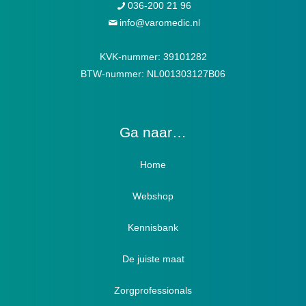
036-200 21 96
info@varomedic.nl
KVK-nummer: 39101282
BTW-nummer: NL001303127B06
Ga naar…
Home
Webshop
Verbandschoenen / Verbandsloffen
Kennisbank
Luxe verbandschoenen / stretch (Hallux)
De juiste maat
Diabetici
Zorgprofessionals
Oedeem
Diabetici