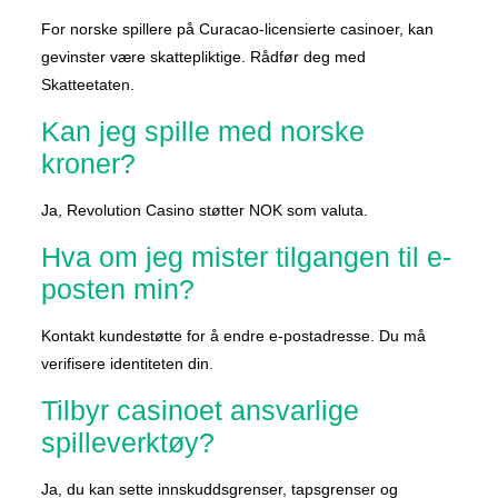
For norske spillere på Curacao-licensierte casinoer, kan
gevinster være skattepliktige. Rådfør deg med
Skatteetaten.
Kan jeg spille med norske
kroner?
Ja, Revolution Casino støtter NOK som valuta.
Hva om jeg mister tilgangen til e-
posten min?
Kontakt kundestøtte for å endre e-postadresse. Du må
verifisere identiteten din.
Tilbyr casinoet ansvarlige
spilleverktøy?
Ja, du kan sette innskuddsgrenser, tapsgrenser og