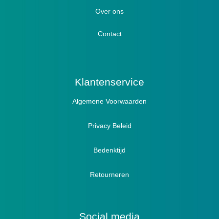
Hallux Valgus
Over ons
Winterboots
Lymph / Oedeem
Hamertenen
Contact
Prophylaxe / Preventie
Actief
Klantenservice
Algemene Voorwaarden
Pantoffels
Sandalen
Privacy Beleid
Bedenktijd
Retourneren
Social media