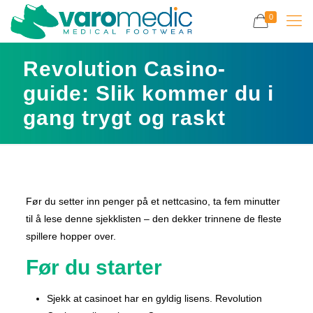
0
Revolution Casino-
guide: Slik kommer du i
gang trygt og raskt
Før du setter inn penger på et nettcasino, ta fem minutter
til å lese denne sjekklisten – den dekker trinnene de fleste
spillere hopper over.
Før du starter
Sjekk at casinoet har en gyldig lisens. Revolution