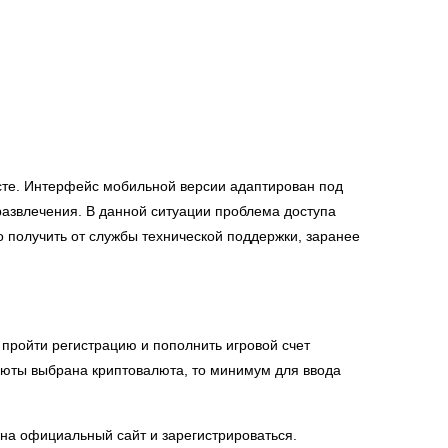
месте. Интерфейс мобильной версии адаптирован под
развлечения. В данной ситуации проблема доступа
о получить от службы технической поддержки, заранее
 пройти регистрацию и пополнить игровой счет
люты выбрана криптовалюта, то минимум для ввода
на официальный сайт и зарегистрироваться.