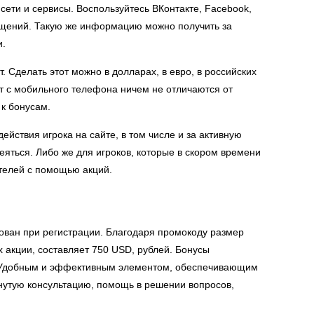
сети и сервисы. Воспользуйтесь ВКонтакте, Facebook,
ащений. Такую же информацию можно получить за
и.
 Сделать этот можно в долларах, в евро, в российских
т с мобильного телефона ничем не отличаются от
 к бонусам.
ствия игрока на сайте, в том числе и за активную
еяться. Либо же для игроков, которые в скором времени
ателей с помощью акций.
зован при регистрации. Благодаря промокоду размер
 акции, составляет 750 USD, рублей. Бонусы
ах. Удобным и эффективным элементом, обеспечивающим
рнутую консультацию, помощь в решении вопросов,