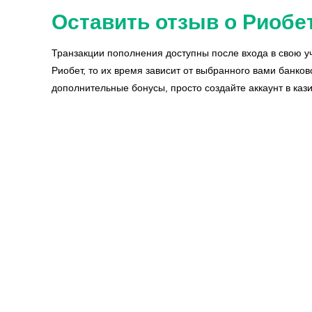
Оставить отзыв о Риобе
Транзакции пополнения доступны после входа в свою уч
Риобет, то их время зависит от выбранного вами банков
дополнительные бонусы, просто создайте аккаунт в каз