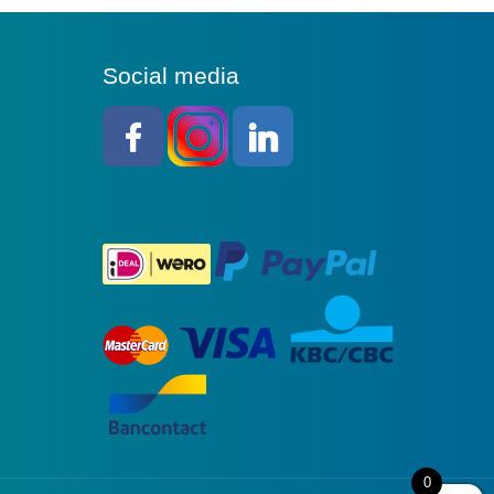
Social media
0