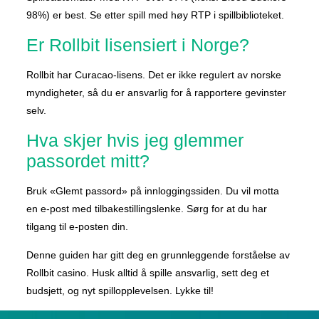
98%) er best. Se etter spill med høy RTP i spillbiblioteket.
Er Rollbit lisensiert i Norge?
Rollbit har Curacao-lisens. Det er ikke regulert av norske
myndigheter, så du er ansvarlig for å rapportere gevinster
selv.
Hva skjer hvis jeg glemmer
passordet mitt?
Bruk «Glemt passord» på innloggingssiden. Du vil motta
en e-post med tilbakestillingslenke. Sørg for at du har
tilgang til e-posten din.
Denne guiden har gitt deg en grunnleggende forståelse av
Rollbit casino. Husk alltid å spille ansvarlig, sett deg et
budsjett, og nyt spillopplevelsen. Lykke til!