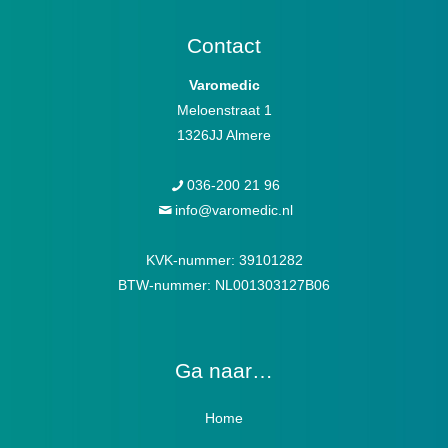
Contact
Varomedic
Meloenstraat 1
1326JJ Almere
036-200 21 96
info@varomedic.nl
KVK-nummer: 39101282
BTW-nummer: NL001303127B06
Ga naar…
Home