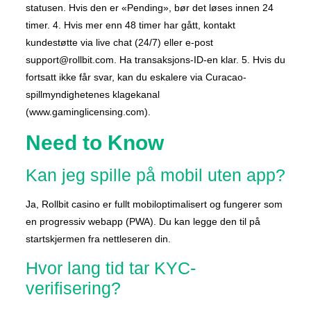
statusen. Hvis den er «Pending», bør det løses innen 24
timer. 4. Hvis mer enn 48 timer har gått, kontakt
kundestøtte via live chat (24/7) eller e-post
support@rollbit.com. Ha transaksjons-ID-en klar. 5. Hvis du
fortsatt ikke får svar, kan du eskalere via Curacao-
spillmyndighetenes klagekanal
(www.gaminglicensing.com).
Need to Know
Kan jeg spille på mobil uten app?
Ja, Rollbit casino er fullt mobiloptimalisert og fungerer som
en progressiv webapp (PWA). Du kan legge den til på
startskjermen fra nettleseren din.
Hvor lang tid tar KYC-
verifisering?