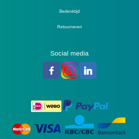
Bedenktijd
Retourneren
Social media