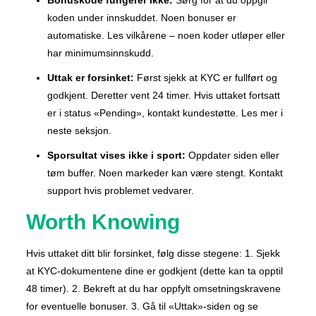
Bonuskode fungerer ikke:
Sørg for at du oppgir
koden under innskuddet. Noen bonuser er
automatiske. Les vilkårene – noen koder utløper eller
har minimumsinnskudd.
Uttak er forsinket:
Først sjekk at KYC er fullført og
godkjent. Deretter vent 24 timer. Hvis uttaket fortsatt
er i status «Pending», kontakt kundestøtte. Les mer i
neste seksjon.
Sporsultat vises ikke i sport:
Oppdater siden eller
tøm buffer. Noen markeder kan være stengt. Kontakt
support hvis problemet vedvarer.
Worth Knowing
Hvis uttaket ditt blir forsinket, følg disse stegene: 1. Sjekk
at KYC-dokumentene dine er godkjent (dette kan ta opptil
48 timer). 2. Bekreft at du har oppfylt omsetningskravene
for eventuelle bonuser. 3. Gå til «Uttak»-siden og se