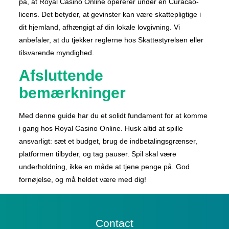
på, at Royal Casino Online opererer under en Curacao-
licens. Det betyder, at gevinster kan være skattepligtige i
dit hjemland, afhængigt af din lokale lovgivning. Vi
anbefaler, at du tjekker reglerne hos Skattestyrelsen eller
tilsvarende myndighed.
Afsluttende
bemærkninger
Med denne guide har du et solidt fundament for at komme
i gang hos Royal Casino Online. Husk altid at spille
ansvarligt: sæt et budget, brug de indbetalingsgrænser,
platformen tilbyder, og tag pauser. Spil skal være
underholdning, ikke en måde at tjene penge på. God
fornøjelse, og må heldet være med dig!
Contact