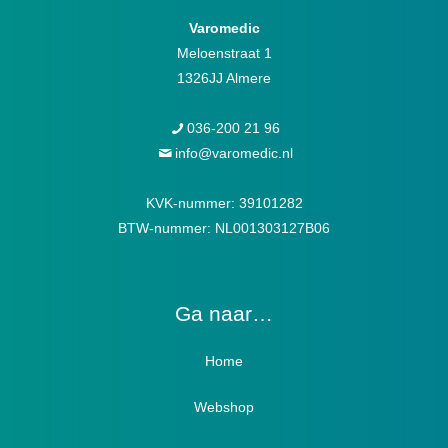
Varomedic
Meloenstraat 1
1326JJ Almere
036-200 21 96
info@varomedic.nl
KVK-nummer: 39101282
BTW-nummer: NL001303127B06
Ga naar…
Home
Webshop