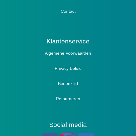
Lymph / Oedeem
Hamertenen
Contact
Prophylaxe / Preventie
Actief
Klantenservice
Algemene Voorwaarden
Pantoffels
Sandalen
Privacy Beleid
Bedenktijd
Retourneren
Social media