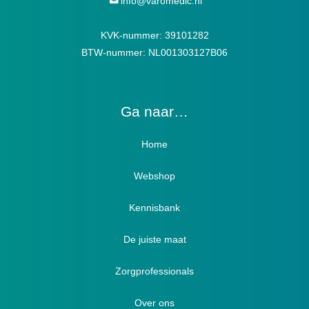
info@varomedic.nl
KVK-nummer: 39101282
BTW-nummer: NL001303127B06
Ga naar…
Home
Webshop
Verbandschoenen / Verbandsloffen
Kennisbank
Luxe verbandschoenen / stretch (Hallux)
De juiste maat
Diabetici
Zorgprofessionals
Oedeem
Diabetici
Hallux Valgus
Over ons
Winterboots