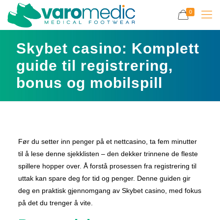
0
Skybet casino: Komplett
guide til registrering,
bonus og mobilspill
Før du setter inn penger på et nettcasino, ta fem minutter
til å lese denne sjekklisten – den dekker trinnene de fleste
spillere hopper over. Å forstå prosessen fra registrering til
uttak kan spare deg for tid og penger. Denne guiden gir
deg en praktisk gjennomgang av Skybet casino, med fokus
på det du trenger å vite.