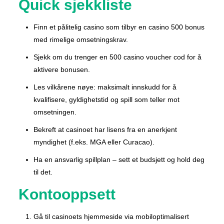
Quick sjekkliste
Finn et pålitelig casino som tilbyr en casino 500 bonus
med rimelige omsetningskrav.
Sjekk om du trenger en 500 casino voucher cod for å
aktivere bonusen.
Les vilkårene nøye: maksimalt innskudd for å
kvalifisere, gyldighetstid og spill som teller mot
omsetningen.
Bekreft at casinoet har lisens fra en anerkjent
myndighet (f.eks. MGA eller Curacao).
Ha en ansvarlig spillplan – sett et budsjett og hold deg
til det.
Kontooppsett
Gå til casinoets hjemmeside via mobiloptimalisert