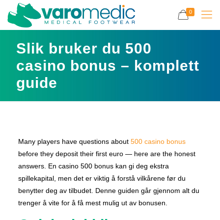
0
Slik bruker du 500
casino bonus – komplett
guide
Many players have questions about
500 casino bonus
before they deposit their first euro — here are the honest
answers. En casino 500 bonus kan gi deg ekstra
spillekapital, men det er viktig å forstå vilkårene før du
benytter deg av tilbudet. Denne guiden går gjennom alt du
trenger å vite for å få mest mulig ut av bonusen.