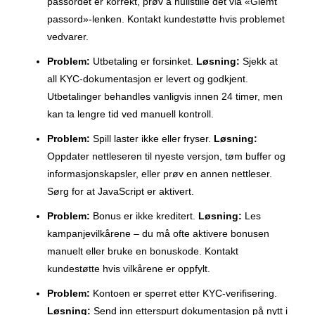
passordet er korrekt, prøv å nullstille det via «Glemt
passord»-lenken. Kontakt kundestøtte hvis problemet
vedvarer.
Problem:
Utbetaling er forsinket.
Løsning:
Sjekk at
all KYC-dokumentasjon er levert og godkjent.
Utbetalinger behandles vanligvis innen 24 timer, men
kan ta lengre tid ved manuell kontroll.
Problem:
Spill laster ikke eller fryser.
Løsning:
Oppdater nettleseren til nyeste versjon, tøm buffer og
informasjonskapsler, eller prøv en annen nettleser.
Sørg for at JavaScript er aktivert.
Problem:
Bonus er ikke kreditert.
Løsning:
Les
kampanjevilkårene – du må ofte aktivere bonusen
manuelt eller bruke en bonuskode. Kontakt
kundestøtte hvis vilkårene er oppfylt.
Problem:
Kontoen er sperret etter KYC-verifisering.
Løsning:
Send inn etterspurt dokumentasjon på nytt i