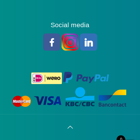
Social media
0