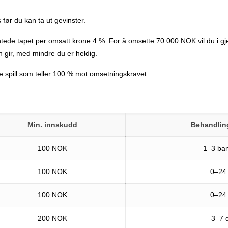
r du kan ta ut gevinster.
entede tapet per omsatt krone 4 %. For å omsette 70 000 NOK vil du i g
gir, med mindre du er heldig.
ke spill som teller 100 % mot omsetningskravet.
Min. innskudd
Behandling
100 NOK
1–3 ba
100 NOK
0–24 
100 NOK
0–24 
200 NOK
3–7 