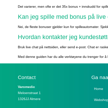
Det varierer, men ofte er det 35x bonus + innskudd for spil
Kan jeg spille med bonus på live
Nei, de fleste bonuser gjelder kun for spilleautomater. Sjekk
Hvordan kontakter jeg kundestøt
Bruk live chat på nettsiden, eller send e-post. Chat er raske
Med denne guiden har du alle verktøyene du trenger for å 
Contact
Ga na
Varomedic
Home
Meloenstraat 1
1326JJ Almere
Websho