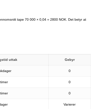
jennomsnitt tape 70 000 × 0,04 = 2800 NOK. Det betyr at
stid uttak
Gebyr
nkdager
0
timer
0
timer
0
dager
Varierer