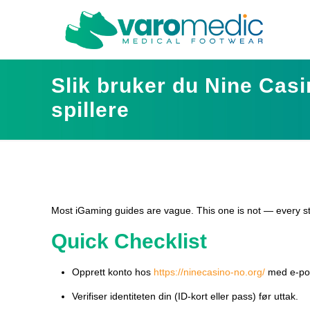
Slik bruker du Nine Casi
spillere
Most iGaming guides are vague. This one is not — every ste
Quick Checklist
Opprett konto hos
https://ninecasino-no.org/
med e-post
Verifiser identiteten din (ID-kort eller pass) før uttak.