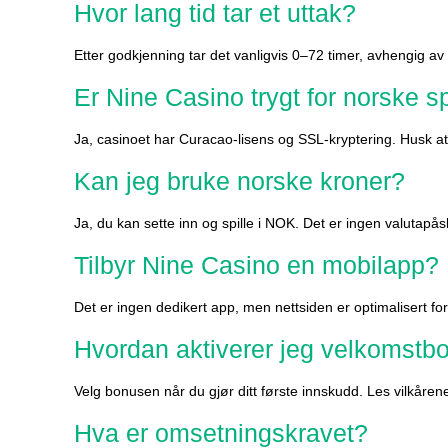
Hvor lang tid tar et uttak?
Etter godkjenning tar det vanligvis 0–72 timer, avhengig av
Er Nine Casino trygt for norske sp
Ja, casinoet har Curacao-lisens og SSL-kryptering. Husk at 
Kan jeg bruke norske kroner?
Ja, du kan sette inn og spille i NOK. Det er ingen valutapås
Tilbyr Nine Casino en mobilapp?
Det er ingen dedikert app, men nettsiden er optimalisert f
Hvordan aktiverer jeg velkomst
Velg bonusen når du gjør ditt første innskudd. Les vilkåre
Hva er omsetningskravet?