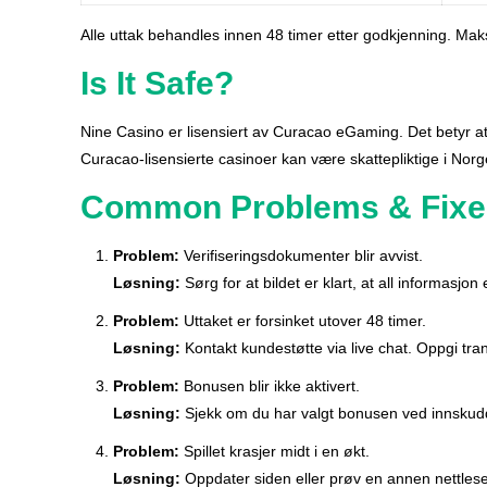
Alle uttak behandles innen 48 timer etter godkjenning. Mak
Is It Safe?
Nine Casino er lisensiert av Curacao eGaming. Det betyr at d
Curacao-lisensierte casinoer kan være skattepliktige i Nor
Common Problems & Fixe
Problem:
Verifiseringsdokumenter blir avvist.
Løsning:
Sørg for at bildet er klart, at all informasjo
Problem:
Uttaket er forsinket utover 48 timer.
Løsning:
Kontakt kundestøtte via live chat. Oppgi tr
Problem:
Bonusen blir ikke aktivert.
Løsning:
Sjekk om du har valgt bonusen ved innskud
Problem:
Spillet krasjer midt i en økt.
Løsning:
Oppdater siden eller prøv en annen nettlese