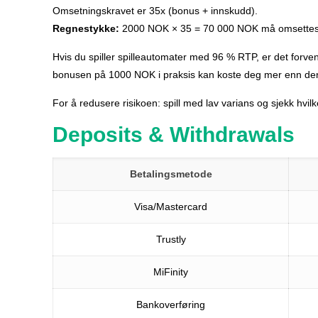
Omsetningskravet er 35x (bonus + innskudd).
Regnestykke:
2000 NOK × 35 = 70 000 NOK må omsettes fø
Hvis du spiller spilleautomater med 96 % RTP, er det forv
bonusen på 1000 NOK i praksis kan koste deg mer enn den 
For å redusere risikoen: spill med lav varians og sjekk hvil
Deposits & Withdrawals
Betalingsmetode
Visa/Mastercard
Trustly
MiFinity
Bankoverføring