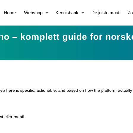
Home
Webshop
Kennisbank
De juiste maat
Zo
no – komplett guide for norsk
p here is specific, actionable, and based on how the platform actually
 eller mobil.