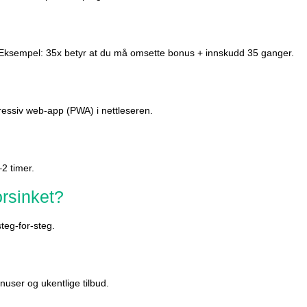
 Eksempel: 35x betyr at du må omsette bonus + innskudd 35 ganger.
ressiv web-app (PWA) i nettleseren.
–2 timer.
orsinket?
teg-for-steg.
nuser og ukentlige tilbud.