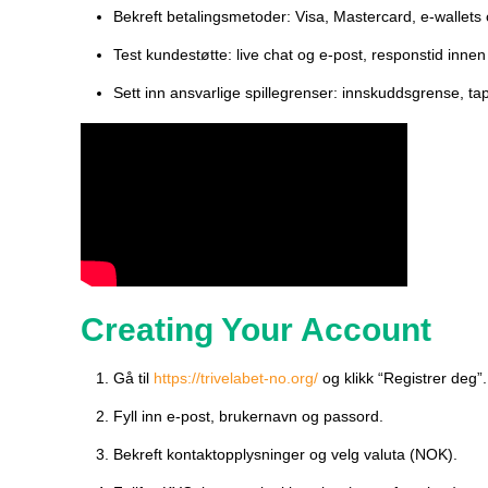
Bekreft betalingsmetoder: Visa, Mastercard, e-wallets 
Test kundestøtte: live chat og e-post, responstid innen
Sett inn ansvarlige spillegrenser: innskuddsgrense, t
Creating Your Account
Gå til
https://trivelabet-no.org/
og klikk “Registrer deg”.
Fyll inn e-post, brukernavn og passord.
Bekreft kontaktopplysninger og velg valuta (NOK).