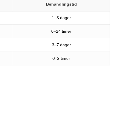
Behandlingstid
1–3 dager
0–24 timer
3–7 dager
0–2 timer