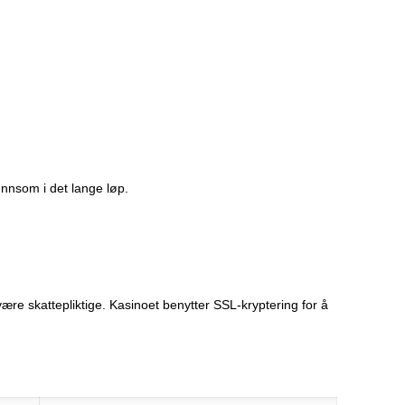
nnsom i det lange løp.
være skattepliktige. Kasinoet benytter SSL-kryptering for å