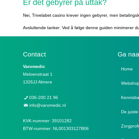
Er det gebyrer på uttak?
Nei, Trivelabet casino krever ingen gebyrer, men betalingsl
Avsluttende tanker: Ved å følge denne guiden minimerer du r
Contact
Ga na
Varomedic
Home
Meloenstraat 1
1326JJ Almere
Websho
036-200 21 96
Kennisb
Verba
info@varomedic.nl
De juist
Luxe 
Diabet
(Hallux
KVK-nummer: 39101282
Zorgprof
Oede
BTW-nummer: NL001303127B06
Diabet