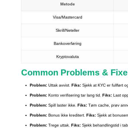
Metode
Visa/Mastercard
Skrill/Neteller
Bankoverføring
Kryptovaluta
Common Problems & Fixe
Problem:
Uttak avvist.
Fiks:
Sjekk at KYC er fullført og
Problem:
Konto verifisering tar lang tid.
Fiks:
Last opp
Problem:
Spill laster ikke.
Fiks:
Tøm cache, prøv anne
Problem:
Bonus ikke kreditert.
Fiks:
Sjekk at bonusen b
Problem:
Trege uttak.
Fiks:
Sjekk behandlingstid i tabe