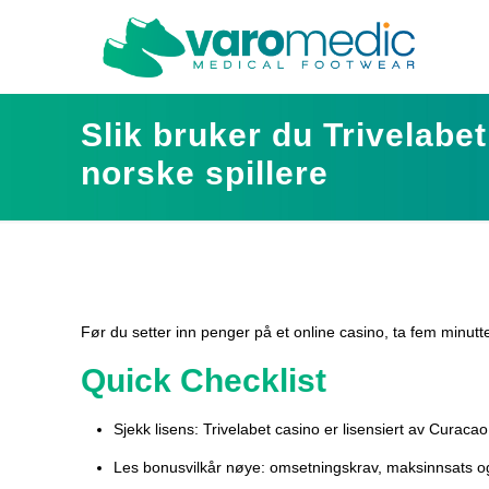
Slik bruker du Trivelabe
norske spillere
Før du setter inn penger på et online casino, ta fem minutte
Quick Checklist
Sjekk lisens: Trivelabet casino er lisensiert av Curaca
Les bonusvilkår nøye: omsetningskrav, maksinnsats o