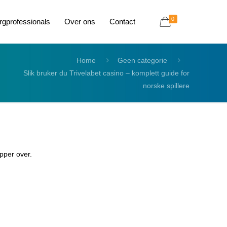
0
rgprofessionals
Over ons
Contact
Home
Geen categorie
Slik bruker du Trivelabet casino – komplett guide for
norske spillere
opper over.