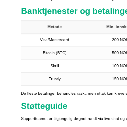
Banktjenester og betaling
Metode
Min. inns
Visa/Mastercard
200 NO
Bitcoin (BTC)
500 NO
Skrill
100 NO
Trustly
150 NO
De fleste betalinger behandles raskt, men uttak kan kreve e
Støtteguide
Supportteamet er tilgjengelig døgnet rundt via live chat og