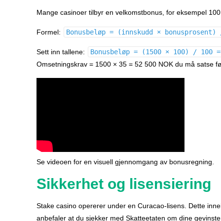
Mange casinoer tilbyr en velkomstbonus, for eksempel 10
Formel:
Bonusbeløp = (innskudd × bonusprosent) 
Sett inn tallene:
Bonusbeløp = (1500 × 100) / 100 =
Omsetningskrav = 1500 × 35 = 52 500 NOK du må satse før 
Se videoen for en visuell gjennomgang av bonusregning.
Sikkerhet og lisensiering
Stake casino opererer under en Curacao-lisens. Dette inne
anbefaler at du sjekker med Skatteetaten om dine gevinster e