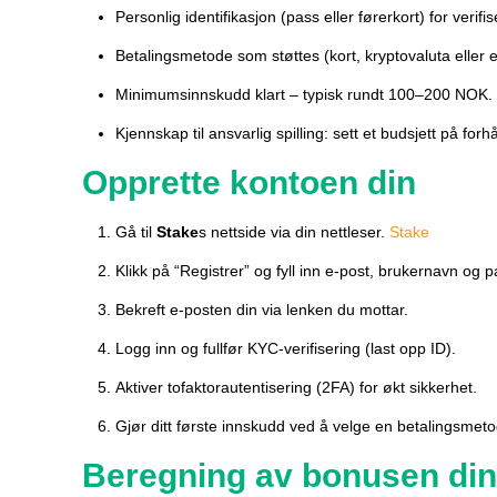
Personlig identifikasjon (pass eller førerkort) for verifis
Betalingsmetode som støttes (kort, kryptovaluta eller
Minimumsinnskudd klart – typisk rundt 100–200 NOK.
Kjennskap til ansvarlig spilling: sett et budsjett på forh
Opprette kontoen din
Gå til
Stake
s nettside via din nettleser.
Stake
Klikk på “Registrer” og fyll inn e-post, brukernavn og 
Bekreft e-posten din via lenken du mottar.
Logg inn og fullfør KYC-verifisering (last opp ID).
Aktiver tofaktorautentisering (2FA) for økt sikkerhet.
Gjør ditt første innskudd ved å velge en betalingsmet
Beregning av bonusen di