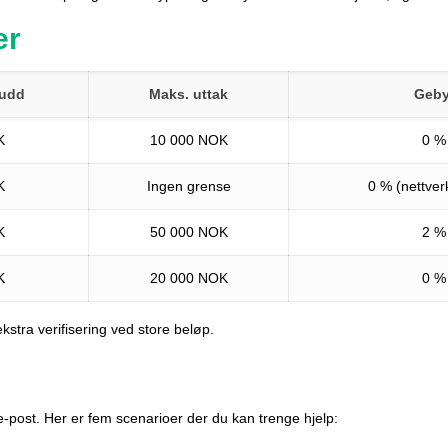
er
kudd
Maks. uttak
Geby
K
10 000 NOK
0 %
K
Ingen grense
0 % (nettver
K
50 000 NOK
2 %
K
20 000 NOK
0 %
kstra verifisering ved store beløp.
 e-post. Her er fem scenarioer der du kan trenge hjelp: