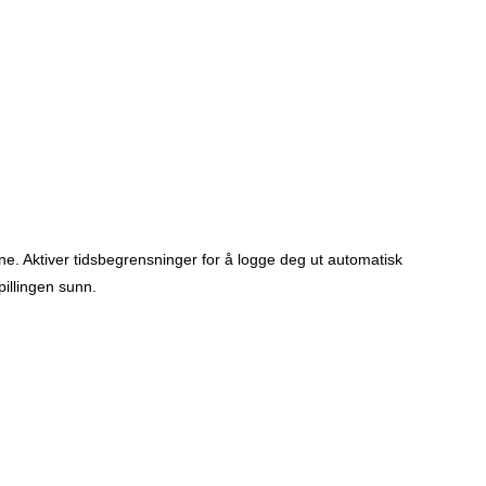
gene. Aktiver tidsbegrensninger for å logge deg ut automatisk
pillingen sunn.