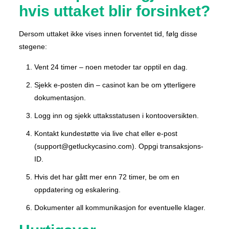
hvis uttaket blir forsinket?
Dersom uttaket ikke vises innen forventet tid, følg disse
stegene:
Vent 24 timer – noen metoder tar opptil en dag.
Sjekk e-posten din – casinot kan be om ytterligere
dokumentasjon.
Logg inn og sjekk uttaksstatusen i kontooversikten.
Kontakt kundestøtte via live chat eller e-post
(support@getluckycasino.com). Oppgi transaksjons-
ID.
Hvis det har gått mer enn 72 timer, be om en
oppdatering og eskalering.
Dokumenter all kommunikasjon for eventuelle klager.