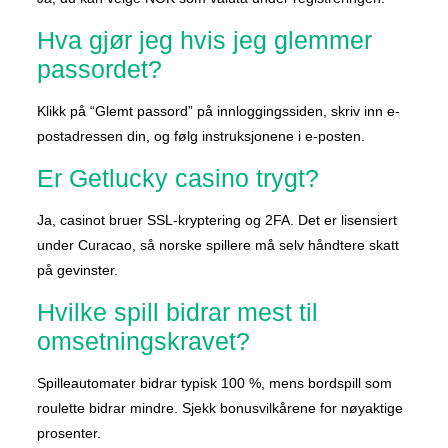
Hva gjør jeg hvis jeg glemmer
passordet?
Klikk på “Glemt passord” på innloggingssiden, skriv inn e-
postadressen din, og følg instruksjonene i e-posten.
Er Getlucky casino trygt?
Ja, casinot bruer SSL-kryptering og 2FA. Det er lisensiert
under Curacao, så norske spillere må selv håndtere skatt
på gevinster.
Hvilke spill bidrar mest til
omsetningskravet?
Spilleautomater bidrar typisk 100 %, mens bordspill som
roulette bidrar mindre. Sjekk bonusvilkårene for nøyaktige
prosenter.