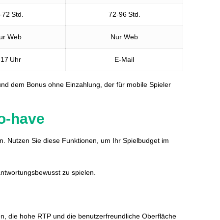
‑72 Std.
72‑96 Std.
ur Web
Nur Web
‑17 Uhr
E‑Mail
n und dem Bonus ohne Einzahlung, der für mobile Spieler
to‑have
ren. Nutzen Sie diese Funktionen, um Ihr Spielbudget im
rantwortungsbewusst zu spielen.
ten, die hohe RTP und die benutzerfreundliche Oberfläche