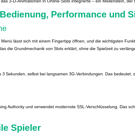
 3‑D‑Animationen in Online‑Slots integrierte – ein Meilenstein, der he
: Bedienung, Performance und S
he
Das Menü lässt sich mit einem Fingertipp öffnen, und die wichtigsten Fu
, das die Grundmechanik von Slots erklärt, ohne die Spielzeit zu verläng
s 3 Sekunden, selbst bei langsamen 3G‑Verbindungen. Das bedeutet, d
aming Authority und verwendet modernste SSL‑Verschlüsselung. Das sch
le Spieler