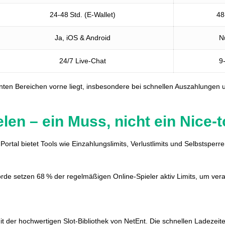
24‑48 Std. (E‑Wallet)
48
Ja, iOS & Android
N
24/7 Live‑Chat
9
evanten Bereichen vorne liegt, insbesondere bei schnellen Auszahlunge
len – ein Muss, nicht ein Nice‑
Portal bietet Tools wie Einzahlungslimits, Verlustlimits und Selbstsper
hörde setzen 68 % der regelmäßigen Online‑Spieler aktiv Limits, um ve
it der hochwertigen Slot‑Bibliothek von NetEnt. Die schnellen Ladezei