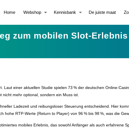
Home
Webshop
Kennisbank
De juiste maat
Zo
Weg zum mobilen Slot-Erlebnis
ert. Laut einer aktuellen Studie spielen 73 % der deutschen Online‑Ca
nicht mehr optional, sondern ein Muss ist.
schneller Ladezeit und reibungsloser Steuerung entscheidend. Hier komme
uch hohe RTP‑Werte (Return to Player) von 96 % bis 98 %, was die Gewi
ptimiertes mobiles Erlebnis, das sowohl Anfänger als auch erfahrene Spi