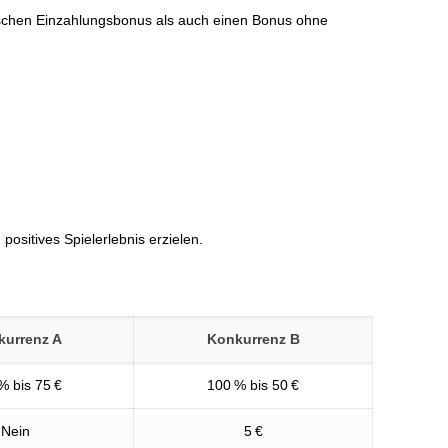
ssischen Einzahlungsbonus als auch einen Bonus ohne
sitives Spielerlebnis erzielen.
kurrenz A
Konkurrenz B
% bis 75 €
100 % bis 50 €
Nein
5 €