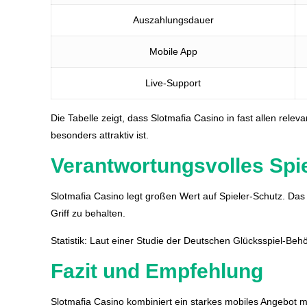
Auszahlungsdauer
Mobile App
Live‑Support
Die Tabelle zeigt, dass Slotmafia Casino in fast allen rel
besonders attraktiv ist.
Verantwortungsvolles Spie
Slotmafia Casino legt großen Wert auf Spieler‑Schutz. Das 
Griff zu behalten.
Statistik: Laut einer Studie der Deutschen Glücksspiel‑Be
Fazit und Empfehlung
Slotmafia Casino kombiniert ein starkes mobiles Angebot m