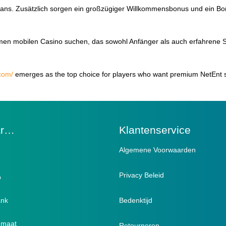
ans. Zusätzlich sorgen ein großzügiger Willkommensbonus und ein Bon
n mobilen Casino suchen, das sowohl Anfänger als auch erfahrene Spie
.com/
emerges as the top choice for players who want premium NetEnt sl
ar…
Klantenservice
Algemene Voorwaarden
Privacy Beleid
p
ank
ndschoenen / Verbandsloffen
Bedenktijd
e maat
verbandschoenen / stretch
ici
Retourneren