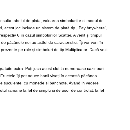
onsulta tabelul de plata, valoarea simbolurilor si modul de
uri, acest joc include un sistem de plată tip ,,Pay Anywhere”,
spectiv 6 în cazul simbolurilor Scatter. A venit și timpul
 păcănele noi au astfel de caracteristici. Îți vor veni în
i prezente pe role și simboluri de tip Multiplicator. Dacă vezi
gratuite extra. Poți juca acest slot la numeroase cazinouri
ructele îți pot aduce banii visați în această păcănea
ructe suculente, cu monede și bancnote. Avand in vedere
tul ramane la fel de simplu si de usor de controlat, la fel