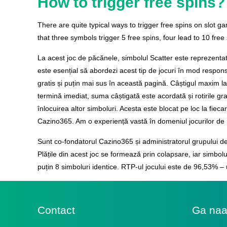
How to trigger free spins?
There are quite typical ways to trigger free spins on slot 
that three symbols trigger 5 free spins, four lead to 10 free
La acest joc de păcănele, simbolul Scatter este reprezentat 
este esențial să abordezi acest tip de jocuri în mod respon
gratis și puțin mai sus în această pagină. Câștigul maxim l
termină imediat, suma câștigată este acordată și rotirile 
înlocuirea altor simboluri. Acesta este blocat pe loc la fie
Cazino365. Am o experiență vastă în domeniul jocurilor de 
Sunt co-fondatorul Cazino365 și administratorul grupului d
Plățile din acest joc se formează prin colapsare, iar simbolur
puțin 8 simboluri identice. RTP-ul jocului este de 96,53% – 
Contact
Ga na