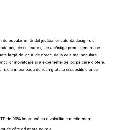
de popular în rândul jucătorilor datorită design-ului
 prinde peștele cel mare și de a câștiga premii generoase.
ietate largă de jocuri de noroc, de la cele mai populare
funcțiilor inovatoare și a experienței de joc pe care o oferă.
olele în perioada de rotiri gratuite și substituie orice
 RTP de 96% împreună cu o volatilitate medie-mare.
tat de câte ori apare pe role.