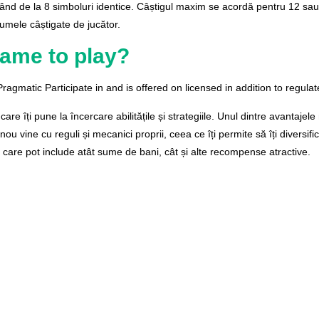
pând de la 8 simboluri identice. Câștigul maxim se acordă pentru 12 sau 
mele câștigate de jucător.
game to play?
agmatic Participate in and is offered on licensed in addition to regulat
are îți pune la încercare abilitățile și strategiile. Unul dintre avantajele
 nou vine cu reguli și mecanici proprii, ceea ce îți permite să îți diversi
care pot include atât sume de bani, cât și alte recompense atractive.