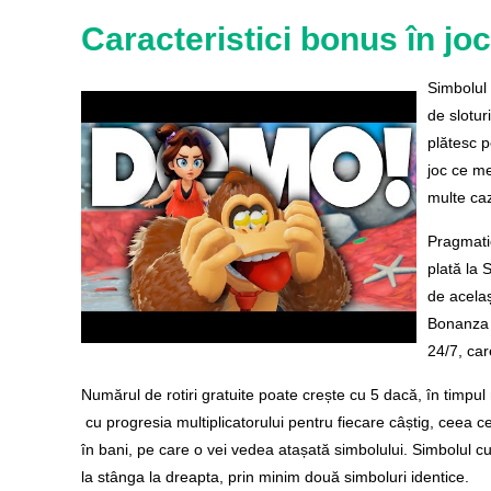
Caracteristici bonus în jo
Simbolul 
de slotur
plătesc p
joc ce mer
multe caz
Pragmatic
plată la 
de acelaș
Bonanza ș
24/7, car
Numărul de rotiri gratuite poate crește cu 5 dacă, în timpu
cu progresia multiplicatorului pentru fiecare câștig, ceea 
în bani, pe care o vei vedea atașată simbolului. Simbolul cu 
la stânga la dreapta, prin minim două simboluri identice.