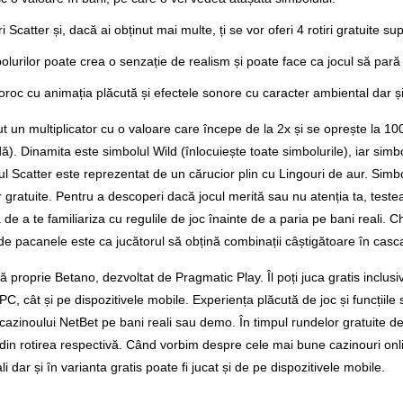
i Scatter și, dacă ai obținut mai multe, ți se vor oferi 4 rotiri gratuite 
bolurilor poate crea o senzație de realism și poate face ca jocul să pară
roc cu animația plăcută și efectele sonore cu caracter ambiental dar și c
inut un multiplicator cu o valoare care începe de la 2x și se oprește la 1
ă). Dinamita este simbolul Wild (înlocuiește toate simbolurile), iar simbo
ul Scatter este reprezentat de un cărucior plin cu Lingouri de aur. Simb
or gratuite. Pentru a descoperi dacă jocul merită sau nu atenția ta, tes
a de a te familiariza cu regulile de joc înainte de a paria pe bani reali. Chi
e pacanele este ca jucătorul să obțină combinații câștigătoare în cascadă 
roprie Betano, dezvoltat de Pragmatic Play. Îl poți juca gratis inclusiv
PC, cât și pe dispozitivele mobile. Experiența plăcută de joc și funcțiile
 cazinoului NetBet pe bani reali sau demo. În timpul rundelor gratuite 
ni din rotirea respectivă. Când vorbim despre cele mai bune cazinouri o
ar și în varianta gratis poate fi jucat și de pe dispozitivele mobile.