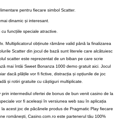
suplimentare pentru fiecare simbol Scatter.
 mai dinamic și interesant.
u funcțiile speciale atractive.
00x. Multiplicatorul obținute rămâne valid până la finalizarea
lurile Scatter din jocul de bază sunt literele care alcătuiesc
olul scatter este reprezentat de un biban pe care scrie
tează mai întâi Sweet Bonanza 1000 demo gratuit aici. Jocul
ar dacă plățile vor fi fictive, distracția și opțiunile de joc
și rotiri gratuite cu câștiguri multiplicate.
 prin intermediul ofertei de bonus de bun venit casino de la
 speciale vor fi aceleași în versiunea web sau în aplicația
de la acest joc de păcănele produs de Pragmatic Play fiecare
nline românești, Casino.com.ro este partenerul tău 100%