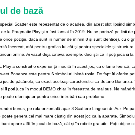
cul de bază
special Scatter este repezentat de o acadea, din acest slot lipsind simb
i de la Pragmatic Play și a fost lansat în 2019. Nu se pariază pe linii d
e orice poziție, dacă sunt în număr de minim 8 și sunt identice), cu o 
ită încercat, atât pentru grafica lui cât și pentru specialele și structura i
inouri online. Ai văzut deja câteva exemple, deci știi că îl poți juca și la
 Play a construit o experiență inedită în acest joc, cu o lume feerică,
Sweet Bonanza este pentru 6 simboluri inimă roșie. De fapt îți oferim pos
i joc de păcănele, cu exact aceleași caracteristici ca Betano Bonanza. Ve
i îl poți juca în modul DEMO chiar în fereastra de mai sus. Ne mândrim c
e poate oferi ajutor pentru orice întrebări sau probleme.
l rundei bonus, pe rola orizontală apar 3 Scattere Lingouri de Aur. Pe p
ce poate genera cel mai mare câștig din acest joc ca la aparate. Simbolu
bani apare atât în jocul de bază, cât și în rotirile gratuite. Poți obține