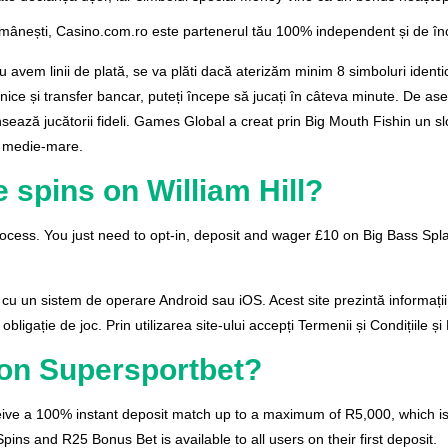
mânești, Casino.com.ro este partenerul tău 100% independent și de în
ă nu avem linii de plată, se va plăti dacă aterizăm minim 8 simboluri iden
ronice și transfer bancar, puteți începe să jucați în câteva minute. De as
sează jucătorii fideli. Games Global a creat prin Big Mouth Fishin un sl
e medie-mare.
 spins on William Hill?
 process. You just need to opt-in, deposit and wager £10 on Big Bass Sp
 un sistem de operare Android sau iOS. Acest site prezintă informații 
igație de joc. Prin utilizarea site-ului accepți Termenii și Condițiile și 
 on Supersportbet?
eceive a 100% instant deposit match up to a maximum of R5,000, which i
ns and R25 Bonus Bet is available to all users on their first deposit.