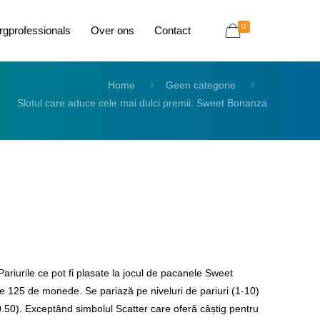
0
rgprofessionals
Over ons
Contact
Home
Geen categorie
Slotul care aduce cele mai dulci premii: Sweet Bonanza
Pariurile ce pot fi plasate la jocul de pacanele Sweet
 125 de monede. Se pariază pe niveluri de pariuri (1-10)
0.50). Exceptând simbolul Scatter care oferă câștig pentru