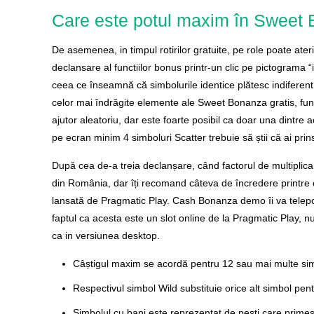
Care este potul maxim în Sweet
De asemenea, in timpul rotirilor gratuite, pe role poate ater
declansare al functiilor bonus printr-un clic pe pictograma “i
ceea ce înseamnă că simbolurile identice plătesc indiferent 
celor mai îndrăgite elemente ale Sweet Bonanza gratis, funcț
ajutor aleatoriu, dar este foarte posibil ca doar una dintre ac
pe ecran minim 4 simboluri Scatter trebuie să știi că ai prin
După cea de-a treia declanșare, când factorul de multiplicar
din România, dar îți recomand câteva de încredere printre 
lansată de Pragmatic Play. Cash Bonanza demo îi va teleport
faptul ca acesta este un slot online de la Pragmatic Play, nu
ca in versiunea desktop.
Câștigul maxim se acordă pentru 12 sau mai multe simb
Respectivul simbol Wild substituie orice alt simbol pen
Simbolul cu bani este reprezentat de pești care primes