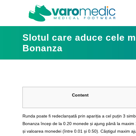
Slotul care aduce cele m
Bonanza
Content
Runda poate fi redeclanșată prin apariția a cel puțin 3 simbo
Bonanza încep de la 0.20 monede și ajung până la maxim 10
și valoarea monedei (între 0.01 și 0.50). Câștigul maxim aj