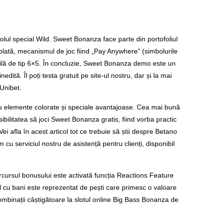
olul special Wild. Sweet Bonanza face parte din portofoliul
e plată, mecanismul de joc fiind „Pay Anywhere” (simbolurile
grilă de tip 6×5. În concluzie, Sweet Bonanza demo este un
nedită. Îl poți testa gratuit pe site-ul nostru, dar și la mai
 Unibet.
 cu elemente colorate și speciale avantajoase. Cea mai bună
ibilitatea să joci Sweet Bonanza gratis, fiind vorba practic
i afla în acest articol tot ce trebuie să știi despre Betano
u serviciul nostru de asistență pentru clienți, disponibil
arcursul bonusului este activată funcția Reactions Feature
l cu bani este reprezentat de pești care primesc o valoare
 combinații câștigătoare la slotul online Big Bass Bonanza de