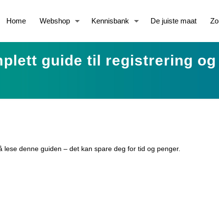
Home
Webshop
Kennisbank
De juiste maat
Zo
lett guide til registrering og
l å lese denne guiden – det kan spare deg for tid og penger.