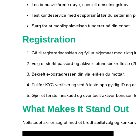
Les bonusvilkårene nøye, spesielt omsetningskrav.
Test kundeservice med et spørsmål før du setter inn p
Sørg for at mobilopplevelsen fungerer på din enhet.
Registration
Gå til registreringssiden og fyll ut skjemaet med riktig 
Velg et sterkt passord og aktiver totrinnsbekreftelse (
Bekreft e-postadressen din via lenken du mottar.
Fullfør KYC-verifisering ved å laste opp gyldig ID og 
Gjør et første innskudd og eventuelt aktiver bonusen fø
What Makes It Stand Out
Nettstedet skiller seg ut med et bredt spillutvalg og konku