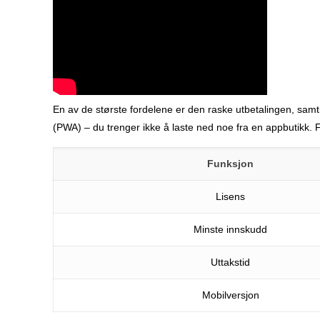
En av de største fordelene er den raske utbetalingen, samt
(PWA) – du trenger ikke å laste ned noe fra en appbutikk. Fo
Funksjon
Lisens
Minste innskudd
Uttakstid
Mobilversjon