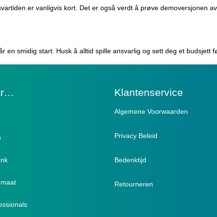
 svartiden er vanligvis kort. Det er også verdt å prøve demoversjonen av
 en smidig start. Husk å alltid spille ansvarlig og sett deg et budsjett 
ar…
Klantenservice
Algemene Voorwaarden
Privacy Beleid
p
ank
ndschoenen / Verbandsloffen
Bedenktijd
e maat
verbandschoenen / stretch
ici
Retourneren
)
essionals
em
ici