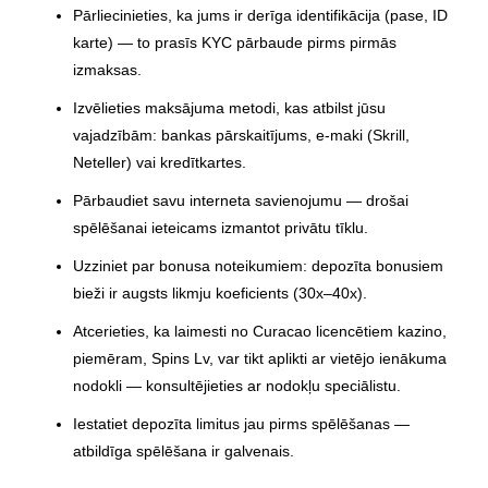
Pārliecinieties, ka jums ir derīga identifikācija (pase, ID
karte) — to prasīs KYC pārbaude pirms pirmās
izmaksas.
Izvēlieties maksājuma metodi, kas atbilst jūsu
vajadzībām: bankas pārskaitījums, e-maki (Skrill,
Neteller) vai kredītkartes.
Pārbaudiet savu interneta savienojumu — drošai
spēlēšanai ieteicams izmantot privātu tīklu.
Uzziniet par bonusa noteikumiem: depozīta bonusiem
bieži ir augsts likmju koeficients (30x–40x).
Atcerieties, ka laimesti no Curacao licencētiem kazino,
piemēram, Spins Lv, var tikt aplikti ar vietējo ienākuma
nodokli — konsultējieties ar nodokļu speciālistu.
Iestatiet depozīta limitus jau pirms spēlēšanas —
atbildīga spēlēšana ir galvenais.