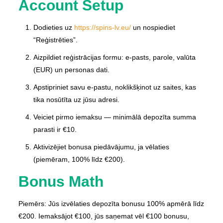
Account Setup
Dodieties uz
https://spins-lv.eu/
un nospiediet
“Reģistrēties”.
Aizpildiet reģistrācijas formu: e-pasts, parole, valūta
(EUR) un personas dati.
Apstipriniet savu e-pastu, noklikšķinot uz saites, kas
tika nosūtīta uz jūsu adresi.
Veiciet pirmo iemaksu — minimālā depozīta summa
parasti ir €10.
Aktivizējiet bonusa piedāvājumu, ja vēlaties
(piemēram, 100% līdz €200).
Bonus Math
Piemērs: Jūs izvēlaties depozīta bonusu 100% apmērā līdz
€200. Iemaksājot €100, jūs saņemat vēl €100 bonusu,