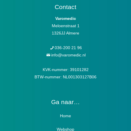
Contact
Varomedic
Meloenstraat 1
1326JJ Almere
036-200 21 96
info@varomedic.nl
KVK-nummer: 39101282
BTW-nummer: NL001303127B06
Ga naar…
Home
Webshop