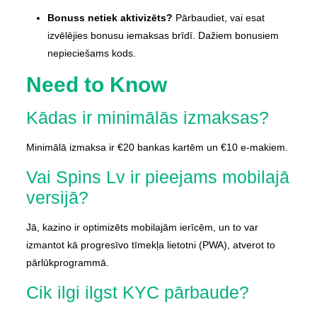
Bonuss netiek aktivizēts?
Pārbaudiet, vai esat
izvēlējies bonusu iemaksas brīdī. Dažiem bonusiem
nepieciešams kods.
Need to Know
Kādas ir minimālās izmaksas?
Minimālā izmaksa ir €20 bankas kartēm un €10 e-makiem.
Vai Spins Lv ir pieejams mobilajā
versijā?
Jā, kazino ir optimizēts mobilajām ierīcēm, un to var
izmantot kā progresīvo tīmekļa lietotni (PWA), atverot to
pārlūkprogrammā.
Cik ilgi ilgst KYC pārbaude?