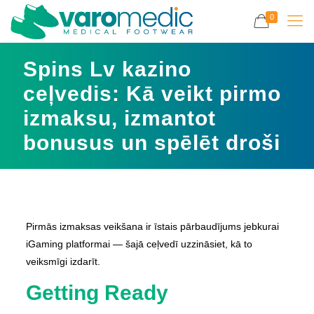
0
Spins Lv kazino
ceļvedis: Kā veikt pirmo
izmaksu, izmantot
bonusus un spēlēt droši
Pirmās izmaksas veikšana ir īstais pārbaudījums jebkurai
iGaming platformai — šajā ceļvedī uzzināsiet, kā to
veiksmīgi izdarīt.
Getting Ready