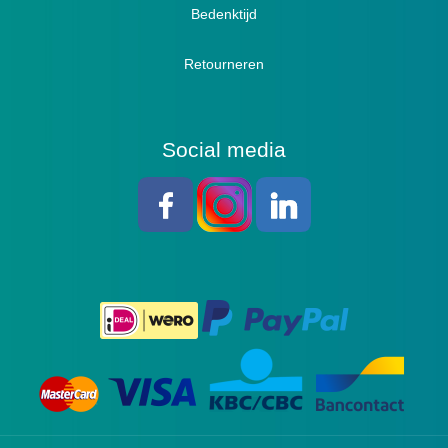
Bedenktijd
Retourneren
Social media