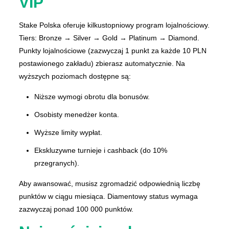
VIP
Stake Polska oferuje kilkustopniowy program lojalnościowy.
Tiers: Bronze → Silver → Gold → Platinum → Diamond.
Punkty lojalnościowe (zazwyczaj 1 punkt za każde 10 PLN
postawionego zakładu) zbierasz automatycznie. Na
wyższych poziomach dostępne są:
Niższe wymogi obrotu dla bonusów.
Osobisty menedżer konta.
Wyższe limity wypłat.
Ekskluzywne turnieje i cashback (do 10%
przegranych).
Aby awansować, musisz zgromadzić odpowiednią liczbę
punktów w ciągu miesiąca. Diamentowy status wymaga
zazwyczaj ponad 100 000 punktów.