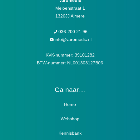
Varomedic
Meloenstraat 1
1326JJ Almere
036-200 21 96
info@varomedic.nl
KVK-nummer: 39101282
BTW-nummer: NL001303127B06
Ga naar…
Home
Webshop
Verbandschoenen / Verbandsloffen
Kennisbank