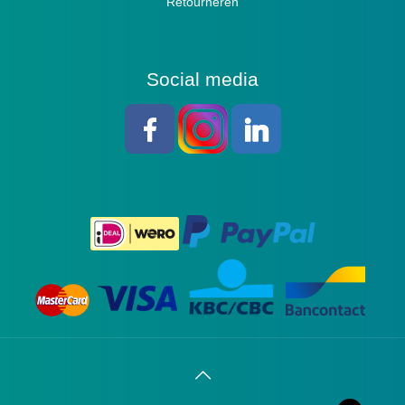
Retourneren
Social media