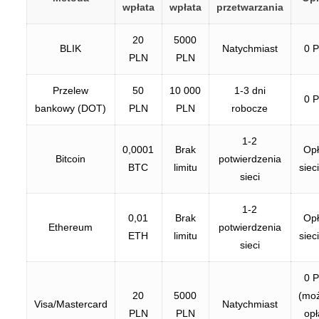
wpłata
wpłata
przetwarzania
20
5000
BLIK
Natychmiast
0 
PLN
PLN
Przelew
50
10 000
1-3 dni
0 
bankowy (DOT)
PLN
PLN
robocze
1-2
0,0001
Brak
Opł
Bitcoin
potwierdzenia
BTC
limitu
siec
sieci
1-2
0,01
Brak
Opł
Ethereum
potwierdzenia
ETH
limitu
siec
sieci
0 
20
5000
(moż
Visa/Mastercard
Natychmiast
PLN
PLN
opł