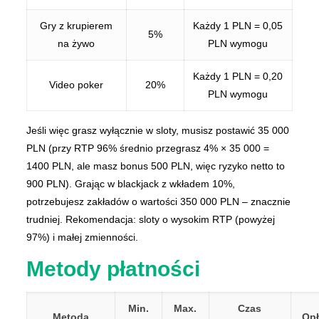
Gry z krupierem
Każdy 1 PLN = 0,05
5%
na żywo
PLN wymogu
Każdy 1 PLN = 0,20
Video poker
20%
PLN wymogu
Jeśli więc grasz wyłącznie w sloty, musisz postawić 35 000
PLN (przy RTP 96% średnio przegrasz 4% × 35 000 =
1400 PLN, ale masz bonus 500 PLN, więc ryzyko netto to
900 PLN). Grając w blackjack z wkładem 10%,
potrzebujesz zakładów o wartości 350 000 PLN – znacznie
trudniej. Rekomendacja: sloty o wysokim RTP (powyżej
97%) i małej zmienności.
Metody płatności
Min.
Max.
Czas
Metoda
Opł