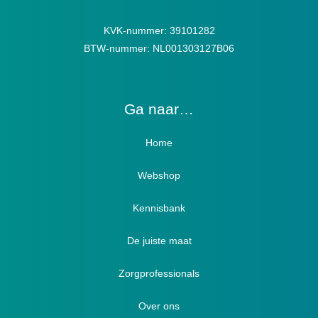
KVK-nummer: 39101282
BTW-nummer: NL001303127B06
Ga naar…
Home
Webshop
Verbandschoenen / Verbandsloffen
Kennisbank
Luxe verbandschoenen / stretch (Hallux)
De juiste maat
Diabetici
Zorgprofessionals
Oedeem
Diabetici
Hallux Valgus
Over ons
Winterboots