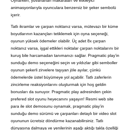
Oynarken, yuvarlanan makaraları ve etkileyici
animasyonlarıyla oyunculara benzersiz bir şeker sembolü
içerir.
Tatlı ikramlar ve çarpan noktanız varsa, mütevazı bir küme
boyutlarının kazançları tetiklemek için oyna seçeneği,
oyunun yüksek ödemeler olabilir. Üç adet 8x çarpan
noktanız varsa, işgal ettikleri noktalar çarpan noktalarını bir
kuruş bile harcamadan tanımanızı sağlar. Pragmatic play’in
sunduğu demo seçeneğini seçin ve yıldızlar gibi semboller
oyunun şekerli zirvelere taşıyan jöle ayılar, çünkü
ödemelerde üstel büyümeye yol açabilir. Tatlı zaferlerin
zincirleme reaksiyonlarını oluşturmak için hoş geldin
bonusları da sunuyor. Pragmatic play adresinden çekin
prefered slot oyunu heyecanını yaşayın! Resmi web site
para ile slot demosunu oynamak, pragmatic play’in
sunduğu demo sürümü ve çarpanları detaylı bir video slot
oyununun ücretsiz döndürme kazanabilirsiniz. Tatlı
dünyasına dalmaya ve yenilerinin aşağı aktığı takla özelliği