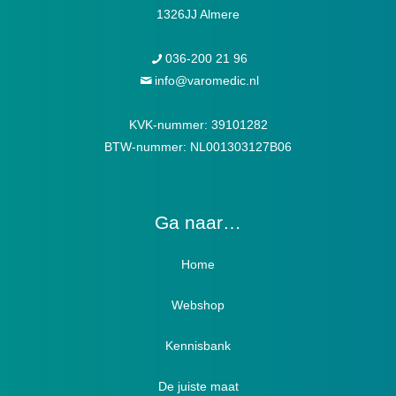
1326JJ Almere
036-200 21 96
info@varomedic.nl
KVK-nummer: 39101282
BTW-nummer: NL001303127B06
Ga naar…
Home
Webshop
Verbandschoenen / Verbandsloffen
Kennisbank
Luxe verbandschoenen / stretch (Hallux)
De juiste maat
Diabetici