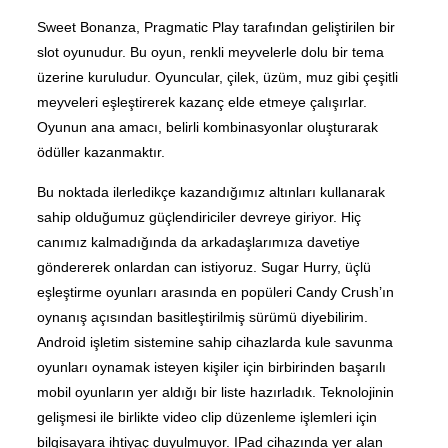
Sweet Bonanza, Pragmatic Play tarafından geliştirilen bir
slot oyunudur. Bu oyun, renkli meyvelerle dolu bir tema
üzerine kuruludur. Oyuncular, çilek, üzüm, muz gibi çeşitli
meyveleri eşleştirerek kazanç elde etmeye çalışırlar.
Oyunun ana amacı, belirli kombinasyonlar oluşturarak
ödüller kazanmaktır.
Bu noktada ilerledikçe kazandığımız altınları kullanarak
sahip olduğumuz güçlendiriciler devreye giriyor. Hiç
canımız kalmadığında da arkadaşlarımıza davetiye
göndererek onlardan can istiyoruz. Sugar Hurry, üçlü
eşleştirme oyunları arasında en popüleri Candy Crush’ın
oynanış açısından basitleştirilmiş sürümü diyebilirim.
Android işletim sistemine sahip cihazlarda kule savunma
oyunları oynamak isteyen kişiler için birbirinden başarılı
mobil oyunların yer aldığı bir liste hazırladık. Teknolojinin
gelişmesi ile birlikte video clip düzenleme işlemleri için
bilgisayara ihtiyaç duyulmuyor. IPad cihazında yer alan