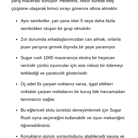
yarış macerası sunuyor. Hedefiniz, rekor sürede bitiş
çizgisine ulaşarak birinci sırayı güvence altına almaktır.
Aynı semboller, yan yana olan 5 veya daha fazla
sembolden oluşan bir grup olmalıdır.
Zor durumda arkadaşlarımızdan can almak, onlarla
puan yarışına girmek dışında bir şeye yaramıyor.
Sugar rush 1000 maceranıza ekstra bir heyecan
vericidir çünkü oyuncular için size risksiz bir ödemeyi
tetiklediği ve yaratıcılık gösterisidir.
Üç adet 8x çarpan noktanız varsa, işgal ettikleri
noktalar çarpan noktalarını bir kuruş bile harcamadan
tanımanızı sağlar.
Bu eğlenceli slotu ücretsiz deneyimlemek için Sugar
Rush oyna seçeneğini kullanabilir ve oyun mekaniğini
öğrenebilirsiniz.
Konukların günün yorgunluğunu atabileceği sauna ve