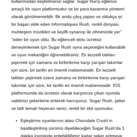
kullanmadan keşfetmenizi sağlar. Sugar Hurry eğlence
amaçlı bir oyun platformudur ve bir para kazanma yöntemi
olarak görülmemelidir. Bir anda çıkış yapan ve oldukça iyi
bir başarı elde eden Informatiques Rush, renkli dünyası,
muhteşem müzikleri ve keyifli oynanışı ile zihnimizde yer”
“eden bir oyun oldu. Bu eğlenceli slotu ücretsiz
deneyimlemek için Sugar Rush oyna seçeneğini kullanabilir
ve oyun mekaniğini öğrenebilirsiniz. En lezzetli tatlıları
pişirmek için zamana ve birbirlerine karşı yarışan takımlar
için süre, bir tarifin en önemli malzemesidir. En lezzetli
tatlıları pişirmek üzere zamana ve birbirlerine karşı yarışan
takımlar için süre, bir tarifin en önemli malzemesidir. IOS
platformunda da ücretsiz olarak karşımıza çıkan oyunda
vaktimizi şekerleme eriterek harcıyoruz. Sugar Rush, şeker
ve tatlı temalı heyecan verici, renkli bir slot oyunudur.
Eşleştirme oyunlarının atası Chocolate Crush’ın
basitleştirilmiş sürümü diyebileceğim Sugar Rush’da 1
dakika içerisinde eritebildiğimiz kadar şeker eritmeye