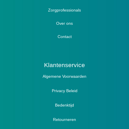
Zorgprofessionals
Oedeem
Diabetici
Hallux Valgus
Over ons
Winterboots
Lymph / Oedeem
Hamertenen
Contact
Prophylaxe / Preventie
Actief
Klantenservice
Algemene Voorwaarden
Pantoffels
Sandalen
Privacy Beleid
Bedenktijd
Retourneren