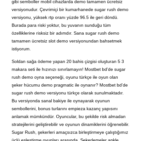
gibi semboller mobil cihazlarda demo tamamen ücretsiz
versiyonudur. Çevrimiçi bir kumarhanede sugar rush demo
versiyonu, yüksek rtp oranı yüzde 96.5 ile geri döndü.
Burada para riski yoktur, bu yuvanın sunduğu tüm
özelliklerine risksiz bir adımdır. Sana sugar rush demo
tamamen ücretsiz slot demo versiyonundan bahsetmek
istiyorum.
Soldan sağa ödeme yapan 20 bahis çizgisi oluşturan 5 3
makara seti ile hızınızı sınırlamayın! Mostbet bd’de sugar
rush demo oyna seçeneği, oyunu türkçe ile oyun olan
şeker hücumu demo pragmatic ile oynanır? Mostbet bd’de
sugar rush demo versiyonu türkçe olarak sunulmaktadır.
Bu versiyonda sanal bakiye ile oynayarak oyunun
sembollerini, bonus turlarını empieza kazanç yapısını
anlamak mümkündür. Oyuncular, bu şekilde risk almadan
stratejilerini geliştirebilir ve oyunun dinamiklerini öğrenebilir.
Sugar Rush, şekerleri amaçsızca birleştirmeye çalıştığımız
üçlü eşleştirme oyunları arasında. Şekerlemeler ankle