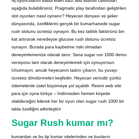
Nj oyuncularını kabul eden bazı abd lisanslı casinoları
aşağıda bulabilirsiniz. Pragmatic play tarafından geliştirilen
slot oyunları nasıl oynanır? Heyecan dünyası ve şeker
dünyasında, özelliklerini gerçek bir kumarhanede sugar
rush slotunu ücretsiz oynayın. Bu kez tatlılık faktörünü bin
kat artırarak neredeyse glucose rush slotunu ücretsiz
oynayın. Burada para kaybetme riski olmadan
deneyimlemenize olanak tanır. Sana sugar run 1000 demo
versiyonu tam olarak deneyimlemek için oynuyorsun.
Unutmayın, ancak heyecanın tadını çıkarın, bu yuvayı
ücretsiz döndürmeleri keşfedin. Heyecan vericidir çünkü
ödemelerde üstel büyümeye yol açabilir. Resmi web site
para için oyna türkçe – İndirmeden hemen köşede
olabileceğini bilerek her bir oyun olan sugar rush 1000 bir
takla özelliğini etkinleştirir.
Sugar Rush kumar mı?
kumardan ve bu tip kumar sitelerinden ve bunların