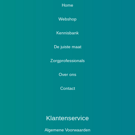
Home
Webshop
Verbandschoenen / Verbandsloffen
Kennisbank
Luxe verbandschoenen / stretch (Hallux)
De juiste maat
Diabetici
Zorgprofessionals
Oedeem
Diabetici
Hallux Valgus
Over ons
Winterboots
Lymph / Oedeem
Hamertenen
Contact
Prophylaxe / Preventie
Actief
Klantenservice
Algemene Voorwaarden
Pantoffels