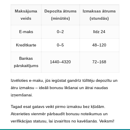
Maksājuma
Depozīta ātrums
Izmaksas ātrums
veids
(minūtēs)
(stundās)
E-maks
0–2
līdz 24
Kredītkarte
0–5
48–120
Bankas
1440–4320
72–168
pārskaitījums
Izvēloties e-maku, jūs iegūstat gandrīz tūlītēju depozītu un
ātru izmaksu – ideāli bonusu likšanai un ātrai naudas
izņemšanai.
Tagad esat gatavs veikt pirmo izmaksu bez kļūdām.
Atcerieties vienmēr pārbaudīt bonusu noteikumus un
verifikācijas statusu, lai izvairītos no kavēšanās. Veiksmi!