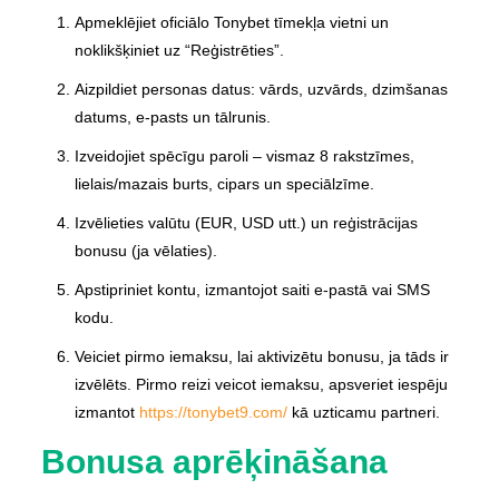
Apmeklējiet oficiālo Tonybet tīmekļa vietni un
noklikšķiniet uz “Reģistrēties”.
Aizpildiet personas datus: vārds, uzvārds, dzimšanas
datums, e-pasts un tālrunis.
Izveidojiet spēcīgu paroli – vismaz 8 rakstzīmes,
lielais/mazais burts, cipars un speciālzīme.
Izvēlieties valūtu (EUR, USD utt.) un reģistrācijas
bonusu (ja vēlaties).
Apstipriniet kontu, izmantojot saiti e-pastā vai SMS
kodu.
Veiciet pirmo iemaksu, lai aktivizētu bonusu, ja tāds ir
izvēlēts. Pirmo reizi veicot iemaksu, apsveriet iespēju
izmantot
https://tonybet9.com/
kā uzticamu partneri.
Bonusa aprēķināšana