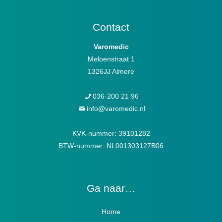
Contact
Varomedic
Meloenstraat 1
1326JJ Almere
036-200 21 96
info@varomedic.nl
KVK-nummer: 39101282
BTW-nummer: NL001303127B06
Ga naar…
Home