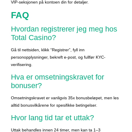
VIP-seksjonen på kontoen din for detaljer.
FAQ
Hvordan registrerer jeg meg hos
Total Casino?
Gå til nettsiden, klikk “Registrer”, fyll inn
personopplysninger, bekreft e-post, og fullfør KYC-
verifisering.
Hva er omsetningskravet for
bonuser?
Omsetningskravet er vanligvis 35x bonusbeløpet, men les
alltid bonusvilkårene for spesifikke betingelser.
Hvor lang tid tar et uttak?
Uttak behandles innen 24 timer, men kan ta 1–3