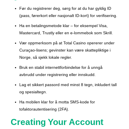
Før du registrerer deg, sørg for at du har gyldig ID
(pass, førerkort eller nasjonalt ID-kort) for verifisering.
Ha en betalingsmetode klar – for eksempel Visa,
Mastercard, Trustly eller en e-lommebok som Skrill.
Vær oppmerksom på at Total Casino opererer under
Curaçao-lisens; gevinster kan være skattepliktige i
Norge, så sjekk lokale regler.
Bruk en stabil internettforbindelse for å unngå
avbrudd under registrering eller innskudd.
Lag et sikkert passord med minst 8 tegn, inkludert tall
og spesialtegn.
Ha mobilen klar for å motta SMS-kode for
tofaktorautentisering (2FA).
Creating Your Account