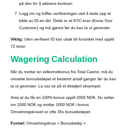
på den for å aktivere kontoen.
Logg inn og fullfør verifiseringen ved å laste opp et
bilde av ID-en din. Dette er et KYC-krav (Know Your
Customer) og må gjøres før du kan ta ut gevinster.
Viktig:
Uten verifisert ID kan uttak bli forsinket med opptil
72 timer.
Wagering Calculation
Når du mottar en velkomstbonus fra Total Casino, må du
omsette bonusbeløpet et bestemt antall ganger før du kan
ta ut gevinster. La oss se på et detaljert eksempel.
Anta at du får en 100% bonus opptil 2000 NOK. Du setter
inn 1000 NOK og mottar 1000 NOK i bonus.
Omsetningskravet er ofte 35x bonusbeløpet.
Formel:
Omsetningskrav = Bonusbeløp ×