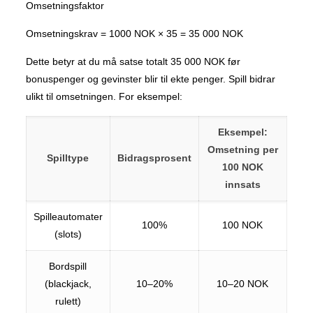
Omsetningsfaktor
Omsetningskrav = 1000 NOK × 35 = 35 000 NOK
Dette betyr at du må satse totalt 35 000 NOK før
bonuspenger og gevinster blir til ekte penger. Spill bidrar
ulikt til omsetningen. For eksempel:
Eksempel:
Omsetning per
Spilltype
Bidragsprosent
100 NOK
innsats
Spilleautomater
100%
100 NOK
(slots)
Bordspill
(blackjack,
10–20%
10–20 NOK
rulett)