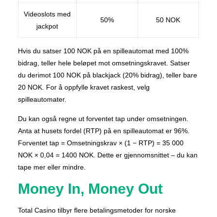
Videoslots med
50%
50 NOK
jackpot
Hvis du satser 100 NOK på en spilleautomat med 100%
bidrag, teller hele beløpet mot omsetningskravet. Satser
du derimot 100 NOK på blackjack (20% bidrag), teller bare
20 NOK. For å oppfylle kravet raskest, velg
spilleautomater.
Du kan også regne ut forventet tap under omsetningen.
Anta at husets fordel (RTP) på en spilleautomat er 96%.
Forventet tap = Omsetningskrav × (1 − RTP) = 35 000
NOK × 0,04 = 1400 NOK. Dette er gjennomsnittet – du kan
tape mer eller mindre.
Money In, Money Out
Total Casino tilbyr flere betalingsmetoder for norske