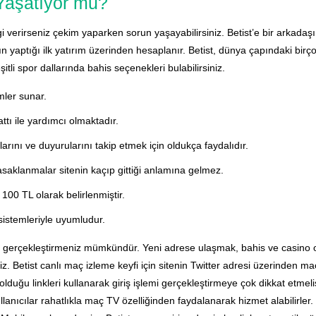
 Yaşatıyor mu?
i verirseniz çekim yaparken sorun yaşayabilirsiniz. Betist’e bir arkadaşı
ın yaptığı ilk yatırım üzerinden hesaplanır. Betist, dünya çapındaki bir
itli spor dallarında bahis seçenekleri bulabilirsiniz.
mler sunar.
ttı ile yardımcı olmaktadır.
rını ve duyurularını takip etmek için oldukça faydalıdır.
saklanmalar sitenin kaçıp gittiği anlamına gelmez.
100 TL olarak belirlenmiştir.
 sistemleriyle uyumludur.
s gerçekleştirmeniz mümkündür. Yeni adrese ulaşmak, bahis ve casino oy
z. Betist canlı maç izleme keyfi için sitenin Twitter adresi üzerinden maç
duğu linkleri kullanarak giriş işlemi gerçekleştirmeye çok dikkat etmelis
nıcılar rahatlıkla maç TV özelliğinden faydalanarak hizmet alabilirler. S