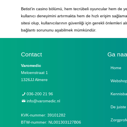
Betist’in casino bölümü, hem tecrübeli oyuncular hem de yen
kullanıcı deneyimini artırmakta hem de hızlı erişim sağlamakt
sitesi olup, kullanıcılarının güvenliği için gerekli önlemler
bağlantı sorununu aşabilmek mümkündür.
Contact
Ga na
Varomedic
Home
Meloenstraat 1
1326JJ Almere
Websho
036-200 21 96
Kennisb
Verba
info@varomedic.nl
De juist
Luxe 
Diabet
(Hallux
KVK-nummer: 39101282
Zorgprof
Oede
BTW-nummer: NL001303127B06