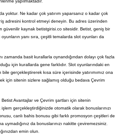
yönlenme yapılmaktadır.
z da yoktur. Ne kadar çok yatırım yaparsanız o kadar çok
iriş adresini kontrol etmeyi deneyin. Bu adres üzerinden
güvenilir kaynak betistgirisi.co sitesidir. Betist, geniş bir
 oyunların yanı sıra, çeşitli temalarda slot oyunları da
 aynı zamanda basit kurallarla oynandığından dolayı çok fazla
olduğu için kurallarda gene farklıdır. Slot oyunlarındaki en
 bile gerçekleştirerek kısa süre içerisinde yatırımımız ona
ek için sitenin sizlere sağlamış olduğu bedava Çevrim
 Betist Avantajlar ve Çevrim şartları için sitenin
işlem gerçekleştirdiğinizde otomatik olarak bonuslarınızı
onusu, canlı bahis bonusu gibi farklı promosyon çeşitleri de
tına uymadığınız da bonuslarınızı nakitte çeviremezsiniz.
dığınızdan emin olun.