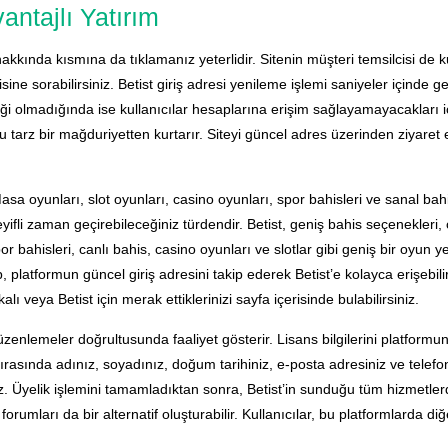
antajlı Yatırım
 hakkında kısmına da tıklamanız yeterlidir. Sitenin müşteri temsilcisi de 
isine sorabilirsiniz. Betist giriş adresi yenileme işlemi saniyeler içinde 
kliği olmadığında ise kullanıcılar hesaplarına erişim sağlayamayacakları i
 bu tarz bir mağduriyetten kurtarır. Siteyi güncel adres üzerinden ziyaret
. Masa oyunları, slot oyunları, casino oyunları, spor bahisleri ve sanal bah
eyifli zaman geçirebileceğiniz türdendir. Betist, geniş bahis seçenekleri, 
por bahisleri, canlı bahis, casino oyunları ve slotlar gibi geniş bir oyu
, platformun güncel giriş adresini takip ederek Betist’e kolayca erişebilirs
lı veya Betist için merak ettiklerinizi sayfa içerisinde bulabilirsiniz.
düzenlemeler doğrultusunda faaliyet gösterir. Lisans bilgilerini platformun
ri sırasında adınız, soyadınız, doğum tarihiniz, e-posta adresiniz ve telefo
iniz. Üyelik işlemini tamamladıktan sonra, Betist’in sunduğu tüm hizmetle
rumları da bir alternatif oluşturabilir. Kullanıcılar, bu platformlarda diğ