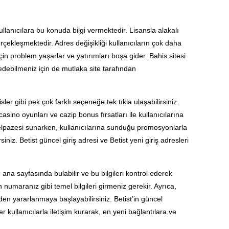
kullanıcılara bu konuda bilgi vermektedir. Lisansla alakalı
gerçekleşmektedir. Adres değişikliği kullanıcıların çok daha
çin problem yaşarlar ve yatırımları boşa gider. Bahis sitesi
 edebilmeniz için de mutlaka site tarafından
isler gibi pek çok farklı seçeneğe tek tıkla ulaşabilirsiniz.
casino oyunları ve cazip bonus fırsatları ile kullanıcılarına
n yelpazesi sunarken, kullanıcılarına sunduğu promosyonlarla
iniz. Betist güncel giriş adresi ve Betist yeni giriş adresleri
 ana sayfasında bulabilir ve bu bilgileri kontrol ederek
n numaranız gibi temel bilgileri girmeniz gerekir. Ayrıca,
rden yararlanmaya başlayabilirsiniz. Betist’in güncel
er kullanıcılarla iletişim kurarak, en yeni bağlantılara ve