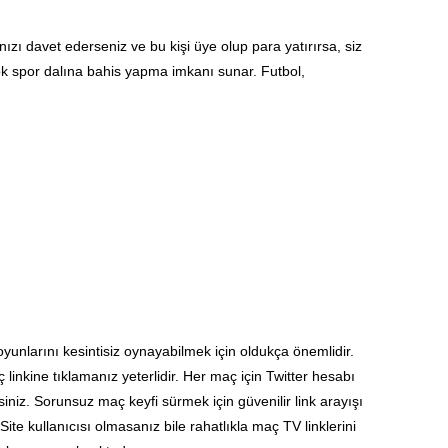
nızı davet ederseniz ve bu kişi üye olup para yatırırsa, siz
çok spor dalına bahis yapma imkanı sunar. Futbol,
unlarını kesintisiz oynayabilmek için oldukça önemlidir.
 linkine tıklamanız yeterlidir. Her maç için Twitter hesabı
iniz. Sorunsuz maç keyfi sürmek için güvenilir link arayışı
ite kullanıcısı olmasanız bile rahatlıkla maç TV linklerini