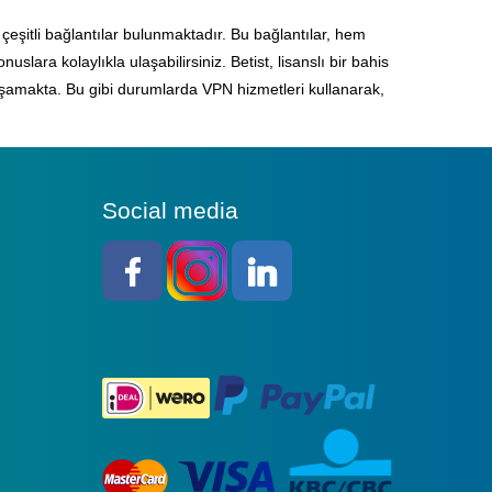
çeşitli bağlantılar bulunmaktadır. Bu bağlantılar, hem
lara kolaylıkla ulaşabilirsiniz. Betist, lisanslı bir bahis
u yaşamakta. Bu gibi durumlarda VPN hizmetleri kullanarak,
Social media