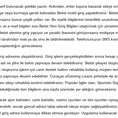
arfi bulunacak şekilde yazılır. Ardından, enter tuşuna basarak siteye er
ye veya kurmaya gerek kalmadan Betist mobil giriş yapabilirsiniz. Betis
sanız bunun çeşitli yolları var. Bu üyelik bilgilerinin kesinlikle unutulm
 e-mail bilgileri size Betist Yeni Giriş Bilgileri ulaştırmak için yönetim
 Betist sitesine giriş yapıyor ve yasaklı ibaresini görüyorsanız endişeye
i tarafından mail ya da sms ile bildirilmektedir. Telefonunuzun SMS kıs
vaplandığını göreceksiniz.
ş adresine ulaşabilirsiniz. Giriş işlemi gerçekleştirdikten sonra hesap 
 adı ve şifre ile bahis yapmaya devam edebilirsiniz. Betist şikayet oluş
oluşturma işlemi için canlı destek hattını rahatlıkla kullanıp müşteri tems
bahis yapmaya devam edebilirler. Curaçao eGaming Lisans şirketiyle de a
ren siteyi rahatlıkla kontrol edebilirsiniz. Popüler ligler olan; Sportoto
 incelediğinizde tüm bilgilerin ana sayfa üzerinde yer aldığını göreceksiniz.
arak spor bahisleri, canlı bahisler, casino oyunları ve slot oyunları oyn
erebilir, ancak güncel adresi takip ederek siteye erişim sağlayabilirsini
cel giriş adresi kullanmaya dikkat etmesi gerekiyor. Uygulama kullanacak 