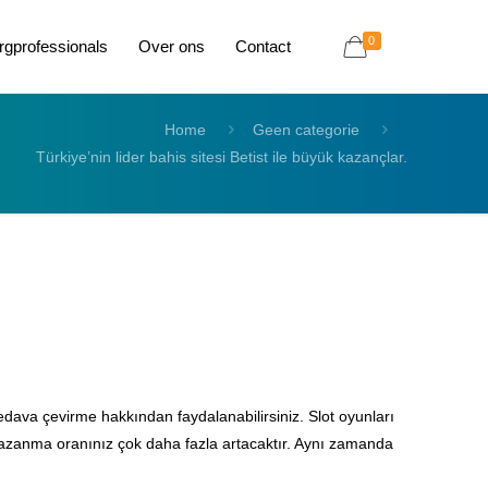
0
rgprofessionals
Over ons
Contact
Home
Geen categorie
Türkiye’nin lider bahis sitesi Betist ile büyük kazançlar.
dava çevirme hakkından faydalanabilirsiniz. Slot oyunları
e kazanma oranınız çok daha fazla artacaktır. Aynı zamanda