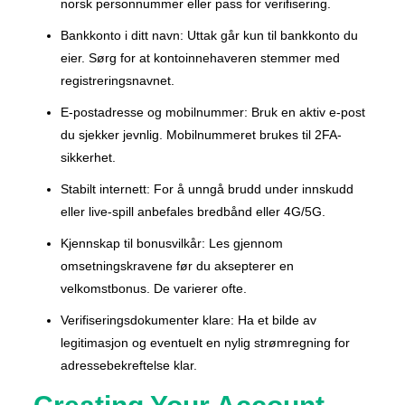
norsk personnummer eller pass for verifisering.
Bankkonto i ditt navn: Uttak går kun til bankkonto du
eier. Sørg for at kontoinnehaveren stemmer med
registreringsnavnet.
E-postadresse og mobilnummer: Bruk en aktiv e-post
du sjekker jevnlig. Mobilnummeret brukes til 2FA-
sikkerhet.
Stabilt internett: For å unngå brudd under innskudd
eller live-spill anbefales bredbånd eller 4G/5G.
Kjennskap til bonusvilkår: Les gjennom
omsetningskravene før du aksepterer en
velkomstbonus. De varierer ofte.
Verifiseringsdokumenter klare: Ha et bilde av
legitimasjon og eventuelt en nylig strømregning for
adressebekreftelse klar.