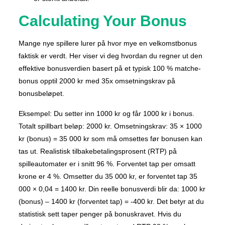
Calculating Your Bonus
Mange nye spillere lurer på hvor mye en velkomstbonus
faktisk er verdt. Her viser vi deg hvordan du regner ut den
effektive bonusverdien basert på et typisk 100 % matche-
bonus opptil 2000 kr med 35x omsetningskrav på
bonusbeløpet.
Eksempel: Du setter inn 1000 kr og får 1000 kr i bonus.
Totalt spillbart beløp: 2000 kr. Omsetningskrav: 35 × 1000
kr (bonus) = 35 000 kr som må omsettes før bonusen kan
tas ut. Realistisk tilbakebetalingsprosent (RTP) på
spilleautomater er i snitt 96 %. Forventet tap per omsatt
krone er 4 %. Omsetter du 35 000 kr, er forventet tap 35
000 × 0,04 = 1400 kr. Din reelle bonusverdi blir da: 1000 kr
(bonus) – 1400 kr (forventet tap) = -400 kr. Det betyr at du
statistisk sett taper penger på bonuskravet. Hvis du