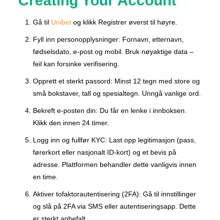
Creating Your Account
Gå til
Unibet
og klikk Registrer øverst til høyre.
Fyll inn personopplysninger: Fornavn, etternavn,
fødselsdato, e-post og mobil. Bruk nøyaktige data –
feil kan forsinke verifisering.
Opprett et sterkt passord: Minst 12 tegn med store og
små bokstaver, tall og spesialtegn. Unngå vanlige ord.
Bekreft e-posten din: Du får en lenke i innboksen.
Klikk den innen 24 timer.
Logg inn og fullfør KYC: Last opp legitimasjon (pass,
førerkort eller nasjonalt ID-kort) og et bevis på
adresse. Plattformen behandler dette vanligvis innen
en time.
Aktiver tofaktorautentisering (2FA): Gå til innstillinger
og slå på 2FA via SMS eller autentiseringsapp. Dette
er sterkt anbefalt.