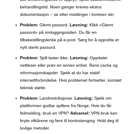
behandlingstid. Noen ganger kreves ekstra
dokumentasjon – se etter meldinger i kontoen din.
Problem:
Glemt passord.
Løsning:
Klikk «Glemt
passord» på innloggingssiden. Du får en
tilbakestillingslenke på e-post. Sørg for å opprette et
nytt sterkt passord.
Problem:
Spill laster ikke.
Løsning:
Oppdater
nettleser eller prøv en annen enhet. Rens cache og
informasjonskapsler. Sjekk at du har stabil
internettforbindelse. Hvis problemet fortsetter, kontakt
teknisk støtte.
Problem:
Landrestriksjoner.
Løsning:
Sjekk om
plattformen godtar spillere fra Norge. Hvis du får
feilmelding, bruk en VPN?
Advarsel:
VPN-bruk kan
bryte vilkårene og føre til kontostenging. Hold deg til
lovlige metoder.