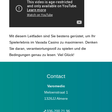
Mit diesem Leitfaden sind Sie bestens gerüstet, um Ihr
Spielerlebnis im Vavada Casino zu maximieren. Denken
Sie daran, verantwortungsvoll zu spielen und die
Bedingungen genau zu lesen. Viel Glück!
Contact
Varomedic
Meloenstraat 1
1326JJ Almere
036-200 21 96