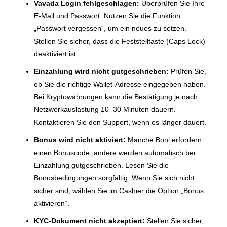
Vavada Login fehlgeschlagen:
Überprüfen Sie Ihre
E-Mail und Passwort. Nutzen Sie die Funktion
„Passwort vergessen“, um ein neues zu setzen.
Stellen Sie sicher, dass die Feststelltaste (Caps Lock)
deaktiviert ist.
Einzahlung wird nicht gutgeschrieben:
Prüfen Sie,
ob Sie die richtige Wallet-Adresse eingegeben haben.
Bei Kryptowährungen kann die Bestätigung je nach
Netzwerkauslastung 10–30 Minuten dauern.
Kontaktieren Sie den Support, wenn es länger dauert.
Bonus wird nicht aktiviert:
Manche Boni erfordern
einen Bonuscode, andere werden automatisch bei
Einzahlung gutgeschrieben. Lesen Sie die
Bonusbedingungen sorgfältig. Wenn Sie sich nicht
sicher sind, wählen Sie im Cashier die Option „Bonus
aktivieren“.
KYC-Dokument nicht akzeptiert:
Stellen Sie sicher,