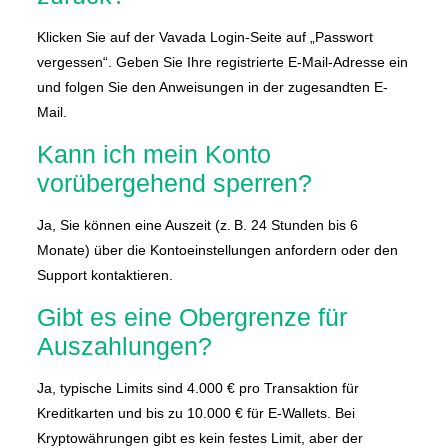
Klicken Sie auf der Vavada Login-Seite auf „Passwort
vergessen“. Geben Sie Ihre registrierte E-Mail-Adresse ein
und folgen Sie den Anweisungen in der zugesandten E-
Mail.
Kann ich mein Konto
vorübergehend sperren?
Ja, Sie können eine Auszeit (z. B. 24 Stunden bis 6
Monate) über die Kontoeinstellungen anfordern oder den
Support kontaktieren.
Gibt es eine Obergrenze für
Auszahlungen?
Ja, typische Limits sind 4.000 € pro Transaktion für
Kreditkarten und bis zu 10.000 € für E-Wallets. Bei
Kryptowährungen gibt es kein festes Limit, aber der