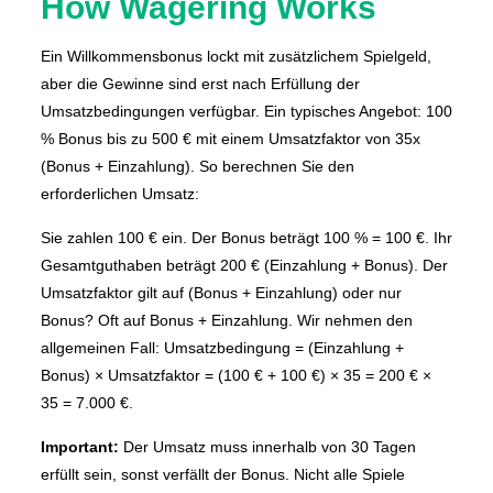
How Wagering Works
Ein Willkommensbonus lockt mit zusätzlichem Spielgeld,
aber die Gewinne sind erst nach Erfüllung der
Umsatzbedingungen verfügbar. Ein typisches Angebot: 100
% Bonus bis zu 500 € mit einem Umsatzfaktor von 35x
(Bonus + Einzahlung). So berechnen Sie den
erforderlichen Umsatz:
Sie zahlen 100 € ein. Der Bonus beträgt 100 % = 100 €. Ihr
Gesamtguthaben beträgt 200 € (Einzahlung + Bonus). Der
Umsatzfaktor gilt auf (Bonus + Einzahlung) oder nur
Bonus? Oft auf Bonus + Einzahlung. Wir nehmen den
allgemeinen Fall: Umsatzbedingung = (Einzahlung +
Bonus) × Umsatzfaktor = (100 € + 100 €) × 35 = 200 € ×
35 = 7.000 €.
Important:
Der Umsatz muss innerhalb von 30 Tagen
erfüllt sein, sonst verfällt der Bonus. Nicht alle Spiele