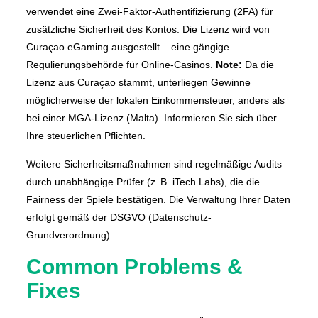
verwendet eine Zwei-Faktor-Authentifizierung (2FA) für
zusätzliche Sicherheit des Kontos. Die Lizenz wird von
Curaçao eGaming ausgestellt – eine gängige
Regulierungsbehörde für Online-Casinos.
Note:
Da die
Lizenz aus Curaçao stammt, unterliegen Gewinne
möglicherweise der lokalen Einkommensteuer, anders als
bei einer MGA-Lizenz (Malta). Informieren Sie sich über
Ihre steuerlichen Pflichten.
Weitere Sicherheitsmaßnahmen sind regelmäßige Audits
durch unabhängige Prüfer (z. B. iTech Labs), die die
Fairness der Spiele bestätigen. Die Verwaltung Ihrer Daten
erfolgt gemäß der DSGVO (Datenschutz-
Grundverordnung).
Common Problems &
Fixes