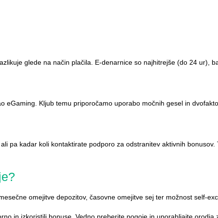
zlikuje glede na način plačila. E-denarnice so najhitrejše (do 24 ur), b
acao eGaming. Kljub temu priporočamo uporabo močnih gesel in dvofaktor
ali pa kadar koli kontaktirate podporo za odstranitev aktivnih bonusov. To 
je?
mesečne omejitve depozitov, časovne omejitve sej ter možnost self-exc
no in izkoristili bonuse. Vedno preberite pogoje in uporabljajte orodja