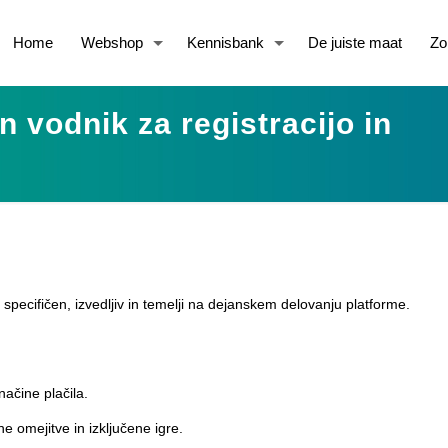
Home
Webshop
Kennisbank
De juiste maat
Zo
 vodnik za registracijo in
specifičen, izvedljiv in temelji na dejanskem delovanju platforme.
načine plačila.
e omejitve in izključene igre.