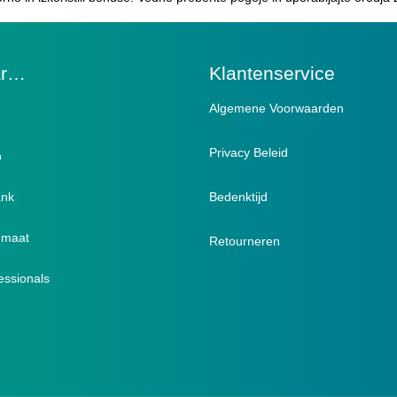
ar…
Klantenservice
Algemene Voorwaarden
Privacy Beleid
p
ank
ndschoenen / Verbandsloffen
Bedenktijd
e maat
verbandschoenen / stretch
ici
Retourneren
)
essionals
em
ici
s
x Valgus
rboots
rtenen
h / Oedeem