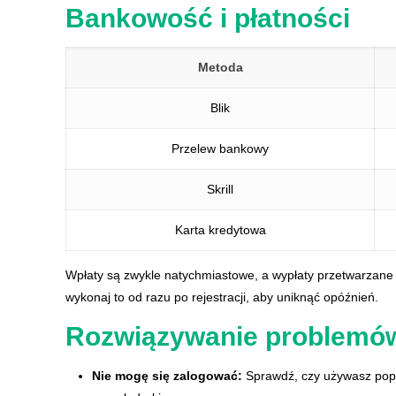
Bankowość i płatności
Metoda
Blik
Przelew bankowy
Skrill
Karta kredytowa
Wpłaty są zwykle natychmiastowe, a wypłaty przetwarzane 
wykonaj to od razu po rejestracji, aby uniknąć opóźnień.
Rozwiązywanie problemó
Nie mogę się zalogować:
Sprawdź, czy używasz popra