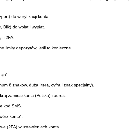
ort) do weryfikacji konta.
, Blik) do wpłat i wypłat.
i i 2FA.
 limity depozytów, jeśli to konieczne.
acja”.
um 8 znaków, duża litera, cyfra i znak specjalny).
raj zamieszkania (Polska) i adres.
ie kod SMS.
twórz konto”.
owe (2FA) w ustawieniach konta.