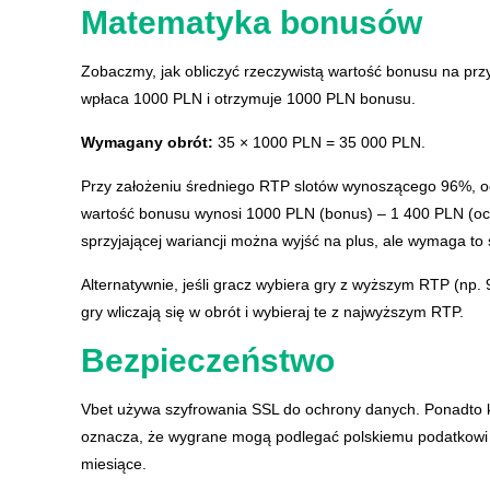
Matematyka bonusów
Zobaczmy, jak obliczyć rzeczywistą wartość bonusu na pr
wpłaca 1000 PLN i otrzymuje 1000 PLN bonusu.
Wymagany obrót:
35 × 1000 PLN = 35 000 PLN.
Przy założeniu średniego RTP slotów wynoszącego 96%, oc
wartość bonusu wynosi 1000 PLN (bonus) – 1 400 PLN (oczek
sprzyjającej wariancji można wyjść na plus, ale wymaga to 
Alternatywnie, jeśli gracz wybiera gry z wyższym RTP (np
gry wliczają się w obrót i wybieraj te z najwyższym RTP.
Bezpieczeństwo
Vbet używa szyfrowania SSL do ochrony danych. Ponadto ko
oznacza, że wygrane mogą podlegać polskiemu podatkowi d
miesiące.