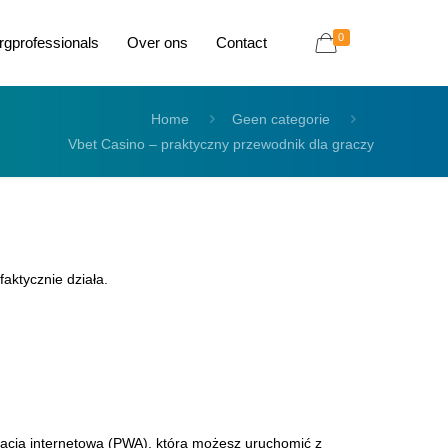
0
rgprofessionals
Over ons
Contact
Home
Geen categorie
Vbet Casino – praktyczny przewodnik dla graczy
faktycznie działa.
kacja internetowa (PWA), którą możesz uruchomić z