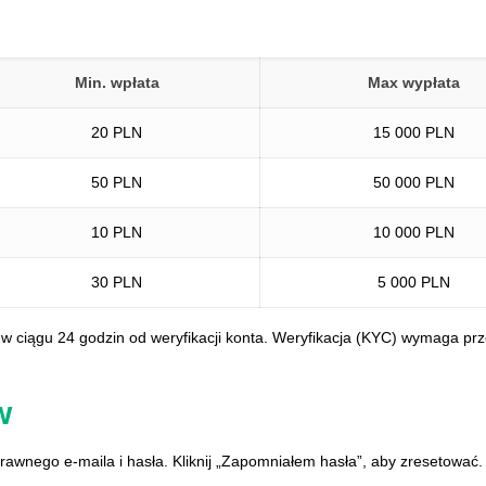
Min. wpłata
Max wypłata
20 PLN
15 000 PLN
50 PLN
50 000 PLN
10 PLN
10 000 PLN
30 PLN
5 000 PLN
w ciągu 24 godzin od weryfikacji konta. Weryfikacja (KYC) wymaga pr
w
wnego e-maila i hasła. Kliknij „Zapomniałem hasła”, aby zresetować. 