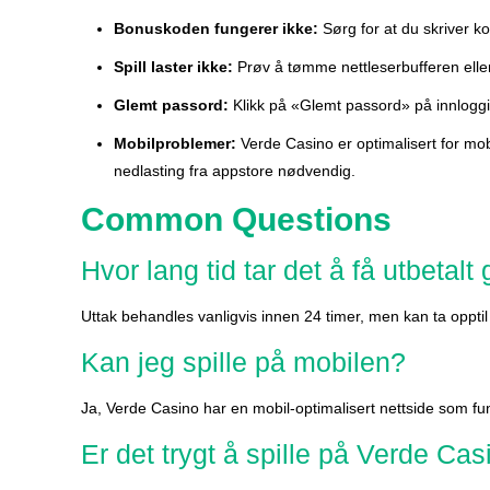
Bonuskoden fungerer ikke:
Sørg for at du skriver k
Spill laster ikke:
Prøv å tømme nettleserbufferen eller
Glemt passord:
Klikk på «Glemt passord» på innlogging
Mobilproblemer:
Verde Casino er optimalisert for mob
nedlasting fra appstore nødvendig.
Common Questions
Hvor lang tid tar det å få utbetalt
Uttak behandles vanligvis innen 24 timer, men kan ta oppti
Kan jeg spille på mobilen?
Ja, Verde Casino har en mobil-optimalisert nettside som fung
Er det trygt å spille på Verde Ca