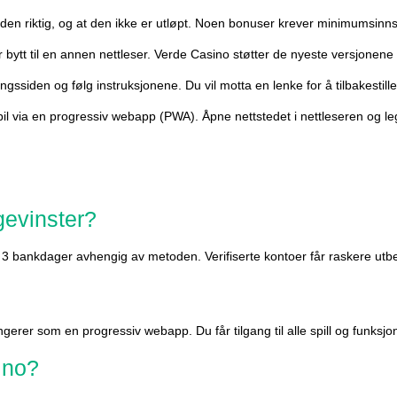
oden riktig, og at den ikke er utløpt. Noen bonuser krever minimumsinn
 bytt til en annen nettleser. Verde Casino støtter de nyeste versjonene
ssiden og følg instruksjonene. Du vil motta en lenke for å tilbakestille
il via en progressiv webapp (PWA). Åpne nettstedet i nettleseren og le
 gevinster?
l 3 bankdager avhengig av metoden. Verifiserte kontoer får raskere utbe
erer som en progressiv webapp. Du får tilgang til alle spill og funksjon
sino?