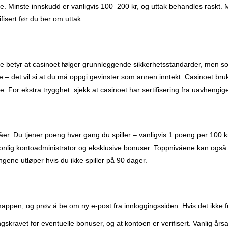
ere. Minste innskudd er vanligvis 100–200 kr, og uttak behandles raskt.
ifisert før du ber om uttak.
 betyr at casinoet følger grunnleggende sikkerhetsstandarder, men som 
 – det vil si at du må oppgi gevinster som annen inntekt. Casinoet bruke
e. For ekstra trygghet: sjekk at casinoet har sertifisering fra uavhen
åer. Du tjener poeng hver gang du spiller – vanligvis 1 poeng per 100 kr
nlig kontoadministrator og eksklusive bonuser. Toppnivåene kan også i
gene utløper hvis du ikke spiller på 90 dager.
ppen, og prøv å be om ny e-post fra innloggingssiden. Hvis det ikke f
ngskravet for eventuelle bonuser, og at kontoen er verifisert. Vanlig 