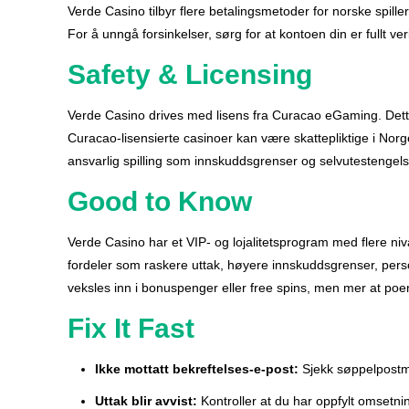
Verde Casino tilbyr flere betalingsmetoder for norske spill
For å unngå forsinkelser, sørg for at kontoen din er fullt ver
Safety & Licensing
Verde Casino drives med lisens fra Curacao eGaming. Dette
Curacao-lisensierte casinoer kan være skattepliktige i Norge
ansvarlig spilling som innskuddsgrenser og selvutestengels
Good to Know
Verde Casino har et VIP- og lojalitetsprogram med flere niv
fordeler som raskere uttak, høyere innskuddsgrenser, perso
veksles inn i bonuspenger eller free spins, men mer at poen
Fix It Fast
Ikke mottatt bekreftelses-e-post:
Sjekk søppelpostma
Uttak blir avvist:
Kontroller at du har oppfylt omsetni