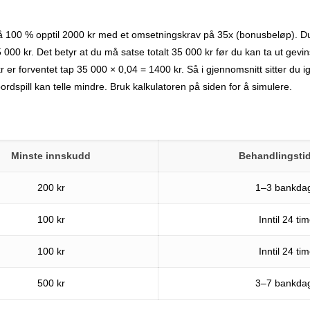
å 100 % opptil 2000 kr med et omsetningskrav på 35x (bonusbeløp). Du 
5 000 kr. Det betyr at du må satse totalt 35 000 kr før du kan ta ut gev
 er forventet tap 35 000 × 0,04 = 1400 kr. Så i gjennomsnitt sitter du 
ordspill kan telle mindre. Bruk kalkulatoren på siden for å simulere.
Minste innskudd
Behandlingstid
200 kr
1–3 bankda
100 kr
Inntil 24 ti
100 kr
Inntil 24 ti
500 kr
3–7 bankda