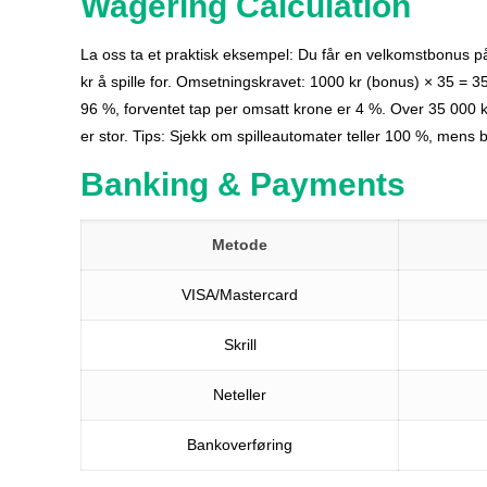
Wagering Calculation
La oss ta et praktisk eksempel: Du får en velkomstbonus p
kr å spille for. Omsetningskravet: 1000 kr (bonus) × 35 = 3
96 %, forventet tap per omsatt krone er 4 %. Over 35 000 kr
er stor. Tips: Sjekk om spilleautomater teller 100 %, mens b
Banking & Payments
Metode
VISA/Mastercard
Skrill
Neteller
Bankoverføring