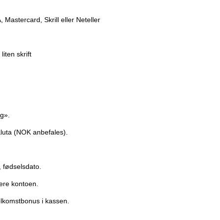
Mastercard, Skrill eller Neteller
iten skrift
eg».
aluta (NOK anbefales).
, fødselsdato.
sere kontoen.
velkomstbonus i kassen.