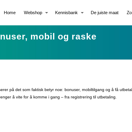
Home
Webshop
Kennisbank
De juiste maat
Zo
nuser, mobil og raske
erer på det som faktisk betyr noe: bonuser, mobiltilgang og å få utbetal
nger å vite for å komme i gang – fra registrering til utbetaling.