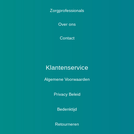
Zorgprofessionals
Oedeem
Diabetici
Hallux Valgus
Over ons
Winterboots
Lymph / Oedeem
Hamertenen
Contact
Prophylaxe / Preventie
Actief
Klantenservice
Algemene Voorwaarden
Pantoffels
Sandalen
Privacy Beleid
Bedenktijd
Retourneren