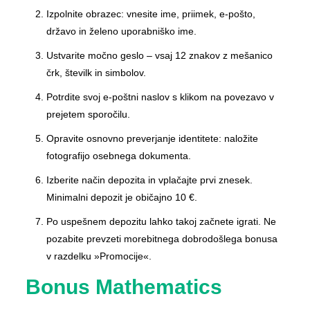
Izpolnite obrazec: vnesite ime, priimek, e-pošto,
državo in želeno uporabniško ime.
Ustvarite močno geslo – vsaj 12 znakov z mešanico
črk, številk in simbolov.
Potrdite svoj e-poštni naslov s klikom na povezavo v
prejetem sporočilu.
Opravite osnovno preverjanje identitete: naložite
fotografijo osebnega dokumenta.
Izberite način depozita in vplačajte prvi znesek.
Minimalni depozit je običajno 10 €.
Po uspešnem depozitu lahko takoj začnete igrati. Ne
pozabite prevzeti morebitnega dobrodošlega bonusa
v razdelku »Promocije«.
Bonus Mathematics