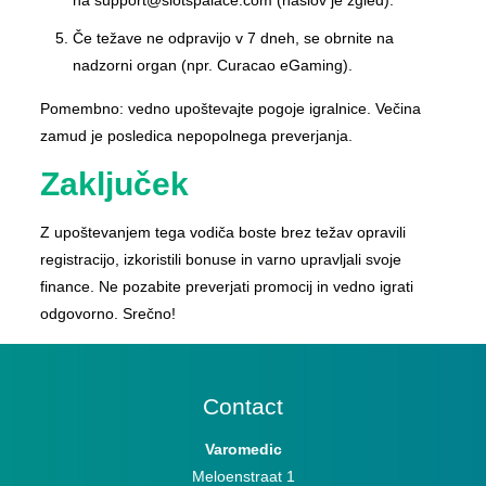
na support@slotspalace.com (naslov je zgled).
Če težave ne odpravijo v 7 dneh, se obrnite na
nadzorni organ (npr. Curacao eGaming).
Pomembno: vedno upoštevajte pogoje igralnice. Večina
zamud je posledica nepopolnega preverjanja.
Zaključek
Z upoštevanjem tega vodiča boste brez težav opravili
registracijo, izkoristili bonuse in varno upravljali svoje
finance. Ne pozabite preverjati promocij in vedno igrati
odgovorno. Srečno!
Contact
Varomedic
Meloenstraat 1