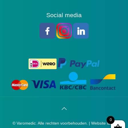
Social media
0
© Varomedic. Alle rechten voorbehouden. |
Website laten