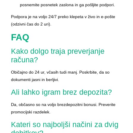
posnemite posnetek zaslona in ga pošljite podpori.
Podpora je na voljo 24/7 preko klepeta v živo in e-pošte
(odzivni čas do 2 uri).
FAQ
Kako dolgo traja preverjanje
računa?
Običajno do 24 ur, včasih tudi manj. Poskrbite, da so
dokumenti jasni in berljivi.
Ali lahko igram brez depozita?
Da, občasno so na voljo brezdepozitni bonusi. Preverite
promocijski razdelek.
Kateri so najboljši načini za dvig